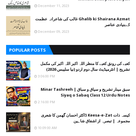
December 11, 2023
Ghalib ki Shairana Azmat غالب کی شاعرانہ عظمت
کےبنیادی عناصر
December 09, 2023
POPULAR POSTS
کعبے کی رونق کعبے کا منظر اللہ اکبر اللہ اکبر کی مکمل
تشریح | انٹرمیڈیٹ سال دوم اردو (نیا سلیبس 2026)
3:06:00 PM
سبق مینار تشریح و سیاق و سباق | Minar Tashreeh
Siyaq o Sabaq Class 12 Urdu Notes
2:16:00 PM
کیسہ ذات Keesa-e-Zat ڈاکٹر احسان گھمن کا شعری
مجموعہ | تبصرہ از اشفاق شاہین
10:09:00 AM