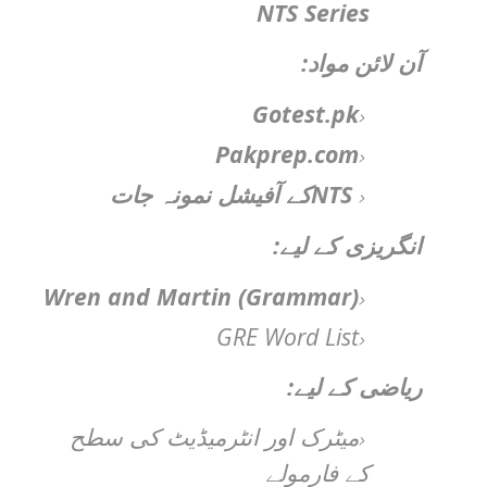
NTS Series
:
آن لائن مواد
Gotest.pk
Pakprep.com
NTS
کے آفیشل نمونہ جات
:
انگریزی کے لیے
Wren and Martin (Grammar)
GRE Word List
:
ریاضی کے لیے
میٹرک اور انٹرمیڈیٹ کی سطح
کے فارمولے