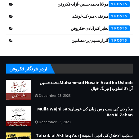
مولانامحمدحسین-آزاد-فکروفن
1
میرتقی-میر-کے-لونڈے
1
نظیراکبرآبادی-فکروفن
1
گلزارنسیم-پر-مضامین
1
اردو نثرنگار فکروفن
Muhammad Husain Azad ka Usloobمحمدحسین
آزادکااسلوب|نیرنگ خیال
December 23, 2023
ملا وجی کی سب رس زبان کی خوبیاںMulla Wajhi Sab
Ras Ki Zaban
December 13, 2023
تہذیب الاخلاق کی ادبی اہمیت|Tahzib ul Akhlaq Aur