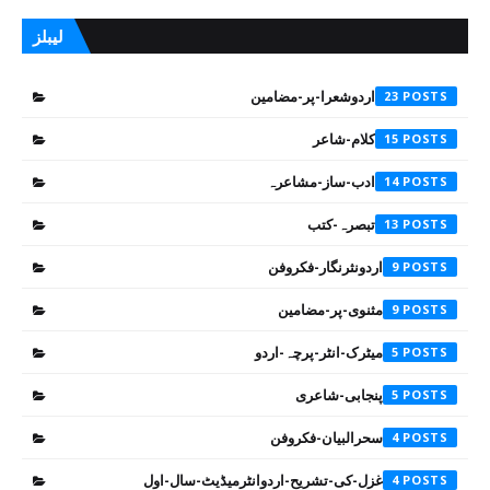
لیبلز
اردوشعرا-پر-مضامین
23
کلام-شاعر
15
ادب-ساز-مشاعرہ
14
تبصرہ-کتب
13
اردونثرنگار-فکروفن
9
مثنوی-پر-مضامین
9
میٹرک-انٹر-پرچہ-اردو
5
پنجابی-شاعری
5
سحرالبیان-فکروفن
4
غزل-کی-تشریح-اردوانٹرمیڈیٹ-سال-اول
4