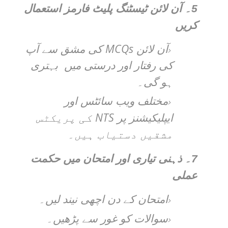
5۔
آن لائن ٹیسٹنگ پلیٹ فارمز استعمال
کریں
MCQs
آن لائن
کی مشق سے آپ
کی رفتار اور درستی میں بہتری
ہو گی۔
مختلف ویب سائٹس اور
NTS
ایپلیکیشنز پر
کی پریکٹس
مشقیں دستیاب ہیں۔
7۔
ذہنی تیاری اور امتحان میں حکمت
عملی
امتحان کے دن اچھی نیند لیں۔
سوالات کو غور سے پڑھیں۔