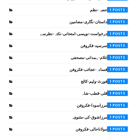
حصہ-نظم
1
داستان-نگاری-مضامین
1
درخواست-نویسی-امتحانی-نکتہ-نظرسے
1
سرسید-فکروفن
1
غلام-ہمدانی-مصحفی
1
فسانہ-عجائب-فکروفن
1
فورٹ-ولیم-کالج
1
قلی-قطب-شاہ
1
مرزاسودا-فکروفن
1
مرزاشوق-کی-مثنوی.
1
مولاناحالی-فکروفن
1