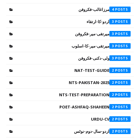
مرزاغالب-فکروفن
4
اردو-کا-ارتقاء
3
میرتقی-میر-فکروفن
3
میرتقی-میر-کا-اسلوب
3
ولی-دکنی-فکروفن
3
NAT-TEST-GUIDE
2
NTS-PAKISTAN-2025
2
NTS-TEST-PREPARATION
2
POET-ASHFAQ-SHAHEEN
2
URDU-CV
2
اردو-سال-دوم-نوٹس
2