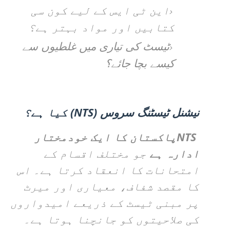
این ٹی ایس کے لیے کون سی
کتابیں اور مواد بہتر ہے؟
ٹیسٹ کی تیاری میں غلطیوں سے
کیسے بچا جائے؟
(NTS)
نیشنل ٹیسٹنگ سروس
کیا ہے؟
NTS
پاکستان کا ایک خودمختار
ادارہ ہے
جو مختلف اقسام کے
امتحانات کا انعقاد کرتا ہے۔ اس
کا مقصد شفاف، معیاری اور میرٹ
پر مبنی ٹیسٹ کے ذریعے امیدواروں
کی صلاحیتوں کو جانچنا ہوتا ہے۔