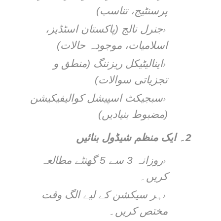
پرسنٹیج، تناسب)
جنرل نالج (پاکستان اسٹڈیز،
اسلامیات، موجودہ حالات)
اینالیٹیکل ریزننگ (منطق و
تجزیاتی سوالات)
سبجیکٹ اسپیشل کوالیفیکیشن
(مضبوط بنیادیں)
2۔
ایک منظم شیڈول بنائیں
روزانہ 3 سے 5 گھنٹے مطالعہ
کریں۔
ہر سیکشن کے لیے الگ وقت
مختص کریں۔