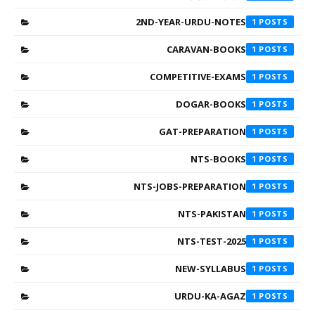
2ND-YEAR-URDU-NOTES
1
CARAVAN-BOOKS
1
COMPETITIVE-EXAMS
1
DOGAR-BOOKS
1
GAT-PREPARATION
1
NTS-BOOKS
1
NTS-JOBS-PREPARATION
1
NTS-PAKISTAN
1
NTS-TEST-2025
1
NEW-SYLLABUS
1
URDU-KA-AGAZ
1