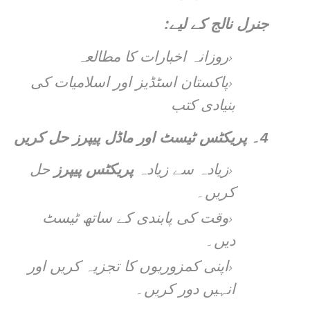
:
جنرل نالج کے لیے
روزانہ اخبارات کا مطالعہ
پاکستان اسٹڈیز اور اسلامیات کی
بنیادی کتب
4۔
پریکٹس ٹیسٹ اور ماڈل پیپرز حل کریں
زیادہ سے زیادہ
پریکٹس پیپرز
حل
کریں۔
وقت کی پابندی کے ساتھ ٹیسٹ
دیں۔
اپنی کمزوریوں کا تجزیہ کریں اور
انہیں دور کریں۔