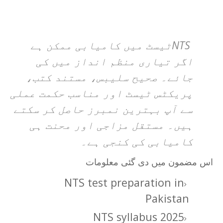
NTS
ٹیسٹ میں کامیابی ممکن ہے
اگر تیاری منظم انداز میں کی
جائے۔ صحیح سلیبس، مستند کتب،
پریکٹس ٹیسٹ اور مناسب حکمت عملی
سے آپ بہترین نمبرز حاصل کر سکتے
ہیں۔ مستقل مزاجی اور محنت ہی
کامیابی کی کنجی ہے۔
اس مضمون میں دی گئی معلومات
NTS test preparation in
Pakistan
NTS syllabus 2025