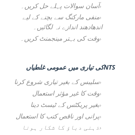
آسان سوالات پہلے حل کریں۔
منفی مارکنگ سے بچنے کے لیے
اندھادھند اندازے نہ لگائیں۔
وقت کی بہتر مینجمنٹ کریں۔
NTS
کی تیاری میں عمومی غلطیاں
سلیبس کے بغیر تیاری شروع کرنا
وقت کا غیر مؤثر استعمال
بغیر پریکٹس کے ٹیسٹ دینا
پرانی اور ناقص کتب کا استعمال
ذہنی دباؤ کا شکار ہونا