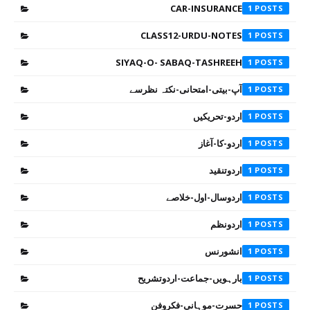
CAR-INSURANCE
1
CLASS12-URDU-NOTES
1
SIYAQ-O- SABAQ-TASHREEH
1
آپ-بیتی-امتحانی-نکتہ نظرسے
1
اردو-تحریکیں
1
اردو-کا-آغاز
1
اردوتنقید
1
اردوسال-اول-خلاصے
1
اردونظم
1
انشورنس
1
بارہویں-جماعت-اردوتشریح
1
حسرت-موہانی-فکروفن
1