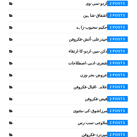
اردو-سی-وی
2
اشفاق-شاہین
2
حکیم-محبوب-زاہد
2
حیدرعلی-آتش-فکروفن
2
دکن-میں-اردو-کا-ارتقاء
2
شعری-ادبی-اصطلاحات
2
عروض-بحر-وزن
2
علامہ-اقبال-فکروفن
2
فیض-فکروفن
2
مرزاشوق-کی-مثنوی
2
ملاوجی-سب-رس
2
میردرد-فکروفن
2