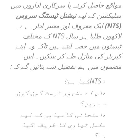
مواقع حاصل کرنے یا سرکاری اداروں میں
سلیکشن کے لیے
نیشنل ٹیسٹنگ سروس
(NTS)
ایک معروف اور معتبر ادارہ ہے۔
NTS
لاکھوں طلبا ہر سال
کے مختلف
ٹیسٹوں میں حصہ لیتے ہیں تاکہ وہ اپنے
کیریئر کی منازل طے کر سکیں۔ اس
:
مضمون میں ہم تفصیل سے بتائیں گے کہ
NTS
کیا ہے؟
اس کے مشہور ٹیسٹ کون کون
سے ہیں؟
امتحانی کامیابی کے لیے
مکمل تیاری کا طریقہ کیا
ہے؟