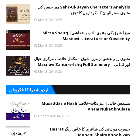
Sehr-ul-Bayan Characters Analysis میر حسن کی
مثنوی سحرالبیان کے کرداروں کا تجزیہ
March 30, 2025
مرزا شوق کی مثنوی: ادب یا فحاشی| Mirza Shauq
Masnavi: Literature or Obscenity
March 30, 2025
مثنوی زہر عشق از مرزا شوق – مکمل خلاصہ، مرکزی خیال
اور کہانی | Masnavi Zahur-e-Ishq Full Summary
March 29, 2025
اردو شعرا کا فکروفن
مسدس حالی|اہم نکات-خلاصہ Musaddas e Haali
Aham Nukat khulasa
December 14, 2023
حسرت موہانی کی شاعری کا خاص رنگ Hasrat
Mohani Shairy Khoobiyan