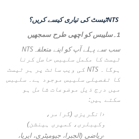
NTS
ٹیسٹ کی تیاری کیسے کریں؟
1۔سلیبس کو اچھی طرح سمجھیں
NTS
سب سے پہلے آپ کو اپنے متعلقہ
ٹیسٹ کا مکمل سلیبس حاصل کرنا
NTS
ہوگا۔
کی ویب سائٹ پر ہر ٹیسٹ
کا تفصیلی سلیبس موجود ہے۔ سلیبس
میں درج ذیل موضوعات شامل ہو
:
سکتے ہیں
انگریزی (گرامر،
وکیبلری، کمپری ہینشن)
ریاضی (الجبرا، جیومیٹری، ایریا،