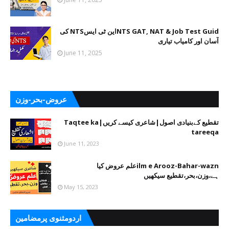
NTS GAT, NAT & Job Test Guidاین ٹی ایسNTS کی
آسان اور کامیاب تیاری
June 11, 2025
عروض-بحر-وزن
تقطیع کےبنیادی اصول|شاعری کیسے کریں|Taqtee ka
tareeqa
June 11, 2023
ilm e Arooz-Bahar-waznعلم عروض کیا
ہے،وزن،بحر،تقطیع سیکھیں
May 15, 2023
اردومثنوی پرمضامین