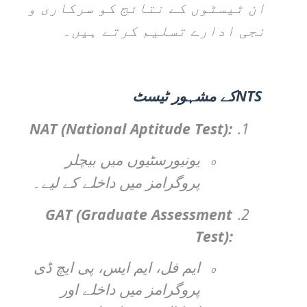
ان ٹیسٹوں کے نتائج کو سرکاری و
نجی ادارے تسلیم کرتے ہیں۔
NTS
کے مشہور ٹیسٹ
NAT (National Aptitude Test):
1.
یونیورسٹیوں میں بیچلر
o
پروگرامز میں داخلے کے لیے۔
GAT (Graduate Assessment
2.
Test):
ایم فل، ایم ایس، پی ایچ ڈی
o
پروگرامز میں داخلے اور