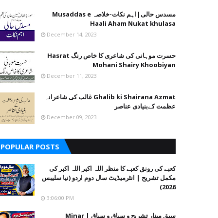
مسدس حالی|اہم نکات-خلاصہ Musaddas e
Haali Aham Nukat khulasa
December 14, 2023
حسرت موہانی کی شاعری کا خاص رنگ Hasrat
Mohani Shairy Khoobiyan
December 11, 2023
Ghalib ki Shairana Azmat غالب کی شاعرانہ
عظمت کےبنیادی عناصر
December 09, 2023
POPULAR POSTS
کعبے کی رونق کعبے کا منظر اللہ اکبر اللہ اکبر کی
مکمل تشریح | انٹرمیڈیٹ سال دوم اردو (نیا سلیبس
2026)
3:06:00 PM
سبق مینار تشریح و سیاق و سباق | Minar