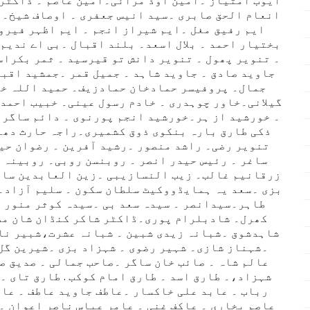
ایوب امتیاز ۔امین اوڈ مرائی۔امین عاصم ۔ ڈاکٹر 
انعام الحق صابری ۔سید انیس جعفری ۔ اوصاف شیخ۔ای
ایم رفیق مغل ۔ایم شیراز انجم ۔ ایم اظہر فیرو
بختیار احمد ۔ بلال اسعد۔ بلند اقبال ۔بی اے ندیم
۔ تنویر پھول ۔ تنویر دانش تو قیرسید ۔ ثمر بکراس
جاوید صادق ۔ جاوید شاہد ۔ جمیل قمر ۔جمشید اقبا
جمال۔ پروفیسر حمادخان حمادزیف۔ حمید اللہ خا
گیلانی۔خاور چوہدری ۔ خادم رسول عینی۔ خبیب احمد 
۔ خورشید از ہر۔خورشید انجم پورنوی ۔ دائم ساگر ۔
ذکی طارق بارہ بنکوی ذوق کشمیری۔راجہ حارث دھن
تنویر رضی۔ راشد منصور ۔رشید آفرین ۔ رضوان حی
ساغر ۔ رئیس حیدر انصر ۔ روبنسن روبی۔ روبینہ 
زرقانیم غالب۔ زیب النسازیبی ۔زین العابدین ساح
بزی ۔سعد یہ ہمایڈووکیٹ سلطان سکون ۔ سلیم آزاد۔ 
طاہر۔سیدانصر ۔ سیدہ سعد بی ۔سیدہ کوثر منور ۔
کھرل۔ شادبلرام پوری۔ڈاکٹر شاکر کنڈان شان مصب
شاہدشوق ۔شبانہ زیدی شبین ۔ شبانہ عشرت،شبیر ناز
۔شہناز شازی۔ شہیر رضوی ۔ شہزاد بزی ۔شیرین گل 
عالم شاہ ۔ صائب خان ساگر ۔صاحب جمالی ۔ صدیق 
شہزاد،۔ طارق اسد ۔ طارق امام کوکب . طارق تای 
رباب ۔ عابد علی خاکسار ۔عاطف جاوید عاطف ۔ عام
عاصم بخاری ۔ عاکف غنی ۔ عامر عباس ناصر اعوان ۔