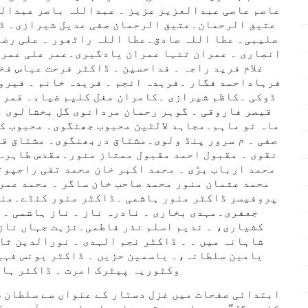
عاصم عاصی عبدالعزیز عزیز ۔ عبداللہ باصر عبدال
عتیق الرحمان۔عتیق الرحمان صفی عدیل شیرازی۔ ڈا
صلیبی۔ عطا اللہ صادق۔عطا اللہ راٹھور ۔ علی رضا 
انصاری ۔ عمران تنہا عمران یادگیری۔عمر علی عمر 
غلام فرید راجہ ۔ فداحسین ۔ ڈاکٹر فرحت عباس ف
فرہاداحمد فگار ۔فریدہ انجم ۔ فریدہ خانم ۔ فیرو
ڈوکی ۔کاظم شیرازی ۔کامران مغل کلیم ضیاء۔ قمر 
قیصر فاروقی ۔ گوہر رحمان مردانوی گل بخشالوی ۔
ماہ نو ماہم۔مجاہد لالٹین محبوب جھنگوی۔ محبوب ک
صفی ۔ م سرور پنڈ ولوی۔مشتاق دربھنگوی۔ مشتاق قا
نقوی ۔ مقبول احمد مقبول ممتاز منور۔مقدس طاہرہ 
محمد ارباب بڑی ۔ محمد اکبر خان محمد تقی راجپوت
محمد عثمان منور محمد صاحب خان ساگر ۔ محمد عمر
پروفیسر ڈاکٹر منور ہاشمی ۔ڈاکٹر منور کنڈے۔منظو
جعفری۔مہدی بخاری ۔ نادرہ ناز ۔ ناز ہاشمی ۔ 
کشیاری، ۔ ندیم اسلم نذر فاطمی۔نزہت جہاں ناز 
شاہانہ میں ۔ ۔ ڈاکٹر نجم الہدی ۔ نورالدین ثا
یامین سلطانہ،۔ یاسمین حزیں ۔ ڈاکٹر یونس فہی
وکٹوریہ پیٹرک امرت ۔ ڈاکٹر ہار
ابتدائی صفحات میں غزل دستار کے عنواں سے سلطان سک