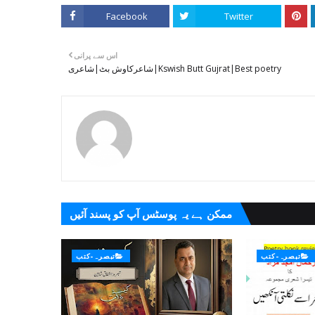
Facebook
Twitter
اس سے پرانی
Kswish Butt Gujrat|Best poetry|شاعرکاوش بٹ|شاعری
ممکن ہے یہ پوسٹس آپ کو پسند آئیں
تبصرہ-کتب
تبصرہ-کتب