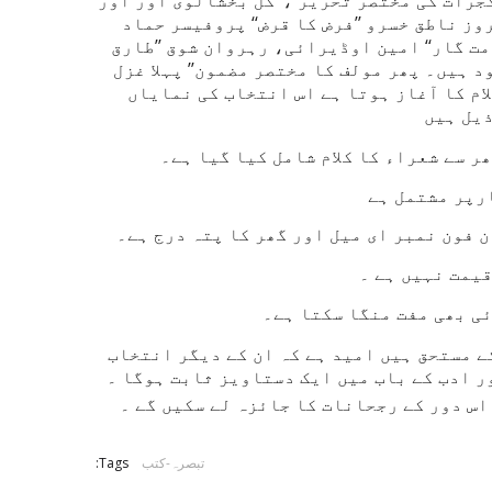
جرات کی مختصر تحریر ،’’گل بخشالوی اور اور
وز ناطق خسرو ’’فرض کا قرض‘‘ پروفیسر حماد
مت گار‘‘ امین اوڈیرائی، رہروان شوق ’’طارق
د ہیں۔ پھر مولف کا مختصر مضمون’’ پہلا غزل
لام کا آغاز ہوتا ہے اس انتخاب کی نمایاں
یل ہیں
ر سے شعراء کا کلام شامل کیا گیا ہے۔
ن فون نمبر ای میل اور گھر کا پتہ درج ہے۔
قیمت نہیں ہے ۔
ئی بھی مفت منگا سکتا ہے۔
 مستحق ہیں امید ہے کہ ان کے دیگر انتخاب
ر ادب کے باب میں ایک دستاویز ثابت ہوگا ۔
اس دور کے رجحانات کا جائزہ لے سکیں گے ۔
تبصرہ-کتب
Tags: