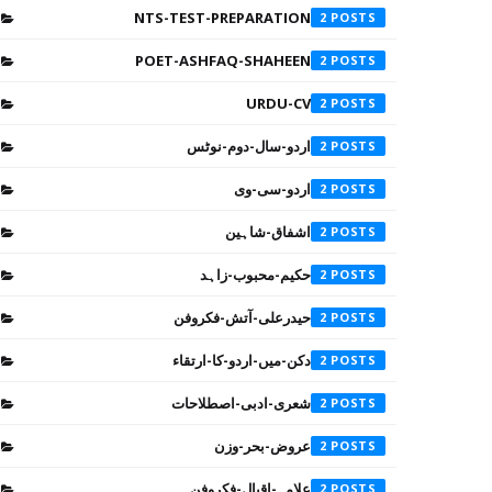
NTS-TEST-PREPARATION
2
POET-ASHFAQ-SHAHEEN
2
URDU-CV
2
اردو-سال-دوم-نوٹس
2
اردو-سی-وی
2
اشفاق-شاہین
2
حکیم-محبوب-زاہد
2
حیدرعلی-آتش-فکروفن
2
دکن-میں-اردو-کا-ارتقاء
2
شعری-ادبی-اصطلاحات
2
عروض-بحر-وزن
2
علامہ-اقبال-فکروفن
2