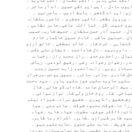
امجد علی بابر ۔ انجم عثمان ۔انجم جاوید ۔
وب عادل ۔ ایس ایم تقی حسین ۔اے آر ساغر ۔
زی۔ایم اے گلشن ۔ باسط ادیب ۔ باصرنیم ۔
 ۔ پرویز مظفر۔تاثیر جعفری ۔ تاجور سلطانہ
وی ثمینہ گل ۔ ثنا اللہ عافی۔جابر نظامی ۔
ل ۔ جنید آذر حسن سلطان ۔ حنیف شارب۔حسیب
ن ۔حسنین عاقب ۔ خادم حسین خاکسار خادم
کنجاہی ۔ خرم شاہ ۔ خالد مصطفی ۔ خالق آرزو
 داوودسید ۔ دل شاداحمد ۔ ذیشان علی عکس ۔
یال ۔راحت سرحدی ۔ راز محمد راز ۔رخسانہ
در۔رضوان رضوانہ رضی ۔رفیق لودھی۔ ریاض
ممتاز روبی۔ زاہدانجم، زاہد حسین زیدی۔
ل قادری ۔سائرہ سائرہ۔ سبین یونس۔سرفراز
سلیم جاوید سلیم فوز سلیم یاور ۔ سید محمد
 سیف الرحمان صاعد ۔شاداب کو چالی۔ شاز
احی۔ شاہ روم خان ولی شاہ نواز سواتی ۔
ش شفیق راۓ پوری ۔ شفیق مراد۔ شہزاد نیئر
را نا۔شوکت محمود شوکت ۔ صائم سنی ۔ صبا
صائب۔ڈاکٹر صوفیہ سطوت۔ ضیاء شاہد ۔ضیاء
۔سید طاہر شہرازی ۔طاہرہ اکرام رما طاہرہ
ر شریف ۔ عابد علی جنون ۔عابدعلیم سہو ۔
 عارف پرویز نقیب ۔عابد نواب سہارن پوری۔