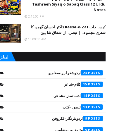
Tashreeh Siyaq o Sabaq Class 12 Urdu
Notes
2:16:00 PM
کیسہ ذات Keesa-e-Zat ڈاکٹر احسان گھمن کا
شعری مجموعہ | تبصرہ از اشفاق شاہین
10:09:00 AM
لیبلز
اردوشعرا-پر-مضامین
23
کلام-شاعر
15
ادب-ساز-مشاعرہ
14
تبصرہ-کتب
13
اردونثرنگار-فکروفن
9
مثنوی-پر-مضامین
9