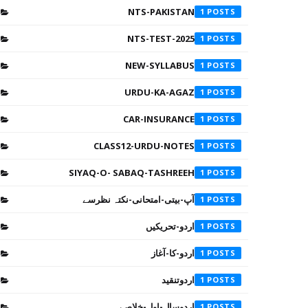
NTS-PAKISTAN
1
NTS-TEST-2025
1
NEW-SYLLABUS
1
URDU-KA-AGAZ
1
CAR-INSURANCE
1
CLASS12-URDU-NOTES
1
SIYAQ-O- SABAQ-TASHREEH
1
آپ-بیتی-امتحانی-نکتہ نظرسے
1
اردو-تحریکیں
1
اردو-کا-آغاز
1
اردوتنقید
1
اردوسال-اول-خلاصے
1