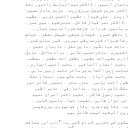
رحمان انہیں ۔ ڈاکٹرعبدالباسط راٹھور ملک
کٹر عزیز فیصل عروج زیب ۔ عزیز عادل عصیم
زیدی ۔ علی شیدا ۔ عظیم الحسن عزمی ۔ عظیم
۔ڈاکٹر عمر قیاز قائل۔ عنبرشیم ۔عین عمر ۔
خر یاسین۔فرزانہ فرحت فرزاند سید جبار ۔
ز ناطق خسرو۔ فیضان فیضی۔فیصل مضطر ۔ فیاض
رضا شہزاد قمرصدیقی نیروی۔ قمر عباس قمر۔
 ماجد جہانگیر ۔ماہی مغل ۔ ماہناز نجمن ۔
اشمیری ۔مدثر حبیب جامی ۔ مراد ساحل ۔مزمل
دری مشیراحد مشیر۔ مظفر احد مظفر ۔ معظمہ
محمد اعجاز التاثیر ۔ محمد انیس انصاری ۔
محمد زین العابدین ساحر محمد زبیر ساہی ۔
 محمد علی ایاز ۔ محمد علی سوز۔ممتاز ملک
ر احمد بزمی ۔ منزہ سحر ۔ منصور فائز نیر
ملک ناصر داوود ۔ نداعارفی ۔ نذیر اظہر
نعیم رسول شاکر ۔ نعیم اختر اعوان نسیم
نی۔نواز شاہی ۔نفیسہ حیا۔ یاسین کنہر ۔
م ۔ وفا چودھری ۔وقار جونپوری۔پروفیسر
ون الرشید تبسم شامل ہیں
ون کی تحریر کے دی گئی ہے۔ ’’ادب اور صحافت