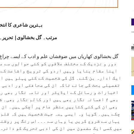
بہترین شاعری کا انت
مرتب۔ گل بخشالوی| تحریر۔
دور و نزدیک کے مختلف علاقوں کو کئی حوالوں سے م
اپنا مقام بنایا وہیں اردو کی ترویج واشاعت کے 
ایک ادارہ بن گئے۔ گل کی شخصیت کے کئی پہلو ہیں او
تفصیلی بحث کی جائے تاکہ ان کی صحافتی اور ادبی خ
اخبارات و رسائل کے ایڈیٹر اور نامہ نگار بھی رہ
بھی ؛ افسانہ نگار بھی ہیں اور کالم نگار بھی۔ ش
بھی ان کی کئی کتابیں منظر عام پر آچکی ہیں۔ ان 
چکے ہیں۔ گویا وہ ایسی ہمہ جہت شخصیت ہیں کہ قلم 
یہاں سے شروع کریں یا وہاں سے ۔۔۔اس رنگ پر روشنی
میں کسی ایک مضمون میں ان کی ادبی تحریک کو دائرہ 