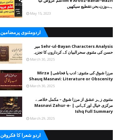
ilm e Arooz-Bahar-waznعلم عروض کیا
ہے،وزن،بحر،تقطیع سیکھیں
May 15, 2023
اردومثنوی پرمضامین
Sehr-ul-Bayan Characters Analysis میر
حسن کی مثنوی سحرالبیان کے کرداروں کا تجزیہ
March 30, 2025
مرزا شوق کی مثنوی: ادب یا فحاشی| Mirza
Shauq Masnavi: Literature or Obscenity
March 30, 2025
مثنوی زہر عشق از مرزا شوق – مکمل خلاصہ،
مرکزی خیال اور کہانی | Masnavi Zahur-e-
Ishq Full Summary
March 29, 2025
اردو شعرا کا فکروفن