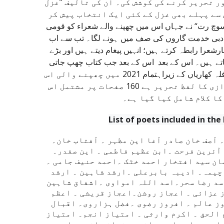
ر تحریر کرنے کی کوشش کی۔ ان کی تالیف ’’غزل
 سے پہلے بھی غزل کے کئی ایک انتخاب پیش کر
خاب’’ سوچ رت‘‘ نے جہاں اس میں چھپنے والے شعراء کو قومی
ر ادبی خدمت گاروں کی صف میں ہونے لگا۔ تب سے اب
شعرا رابطہ کرتے ہیں؛ انہیں پیغام دیتے ہیں اور بڑے
اتے ہیں۔ اس کے بعد اس کے بعد جب کتاب چھپ جاتی
ہے تو لکھاریوں ادبی اداروں میں مفت تقسیم ہوتی ہے۔قلم قافلہ کھاریاں کے زیراہتمام 2021 میں چھپنے والی اس
کتاب کی قیمت کے خانہ کے آگے بھی حسب روایت ۔اعزازی کا لفظ تحریر ہے 160 صفحات پر مشتمل اس
کا کلام شامل کیا گیا ہے۔
List of poets included in the
 آصف خان صادر آغا این مظہر ۔ آفتاب خان۔
آئرین فرحت ۔ابن عظیم فاطمی ۔ این صفدر۔
ن سید افتخار احمد خٹک ۔احمد حنیف جامی ۔
چیمہ۔ ادیبہ بابرعلی ۔ارشد شاہین ۔ ارشد
د رضا سحر۔اسد اللہ امواوی ۔اشفاق شاہین
 عزائی ۔ اعجاز روشن۔اعجاز قریشی ۔ اعظم
ز عالم ۔ افروز رضوی ۔فضل ہزاروی۔ اقبال
الحق ۔ اکرم وارثی ۔ امتیاز انجم۔ امتیاز