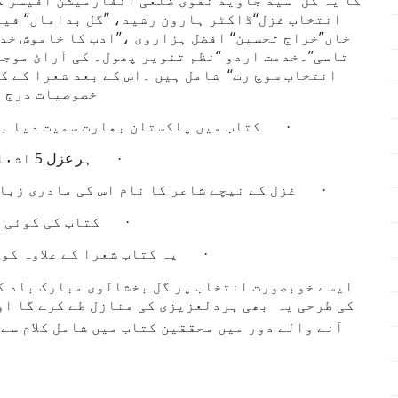
کا یہ گل‘‘ سید جاوید نقوی ضلعی انفارمیشن آفیسر گ
انتخاب غزل‘‘ڈاکٹر ہارون رشید، ’’گل بداماں‘‘ فیر
خاں’’خراج تحسین‘‘ افضل ہزاروی ،’’ادب کا خاموش خد
تاسی’’۔خدمت اردو ‘‘نظم تنویر پھول۔ کی آرائ موجو
انتخاب سوچ رت‘‘ شامل ہیں ۔اس کے بعد شعرا کے ک
خصوصیات درج ذ
کتاب میں پاکستان بھارت سمیت دیا بھ
·
ہر غزل 5 اشعارپر مشتمل ہے
·
غزل کے نیچے شاعر کا نام اس کی مادری زبا
·
کتاب کی کوئی 
·
یہ کتاب شعرا کے علاوہ کو
·
ایسے خوبصورت انتخاب پر گل بخشالوی مبارک باد کے
کی طرحی یہ بھی ہردلعزیزی کی منازل طے کرے گا او
آنے والے دور میں محققین کتاب میں شامل کلام سے 