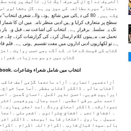
الحروف نے آج ان کی صرف ایک تازہ تالیف پر چند سطو
دستار‘‘ میرے مطالعہ کی میز پر ہے۔ گل بخشالوی اس
چکے ہیں۔ 80 کی دہائی میں شائع ہونے والے شعری انت
سطح پر متعارف کرایا وہیں ادبی منظر نامہ میں ان کا شما
تک یہ سلسلہ برقرار ہے۔ انتخاب کی اشاعت سے قبل وہ بار بار
تحمل سے مہینوں کلام ارسال کرنے کی گزارشات کرتے چلے ج
کتاب میں دو سو سے زیادہ شعراء 
انتخاب میں شامل شعراء وشاعرات .
 book
آزادضمیر انصاری ۔ آزاد مانجھا گڑھی آصف ثاقب ۔
آفتاب عالم ۔ ڈاکٹر آفتاب مضطر ۔آسا صبا خواج۔ 
ابراہیم شوبی۔احسن نذیر اکمل ۔احسان گھمن ۔ احسا
احمد علی برقی اعظمی۔ احمد وصال۔پروفیسر اختر 
نمودارشد۔ ڈاکٹر اسحاق وردگ ۔اسد اصغر پیاری۔اس
۔ اشفاق انجم ۔ اشفاق چترانوی ۔ اشعرعلی ۔اعجاز
سہیل ۔ ہارون ۔افتخار شاہد ابوسعد ۔ ڈاکٹر افرو
بالم۔سیدا قبال شارب ۔اکرام اللہ اکرام ۔ اکرام 