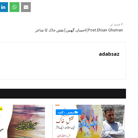
جدید تر
Poet.Ehsan Ghuman|احسان گھمن|نقش خاک کا شاعر
adabsaz
تبصرہ-کتب