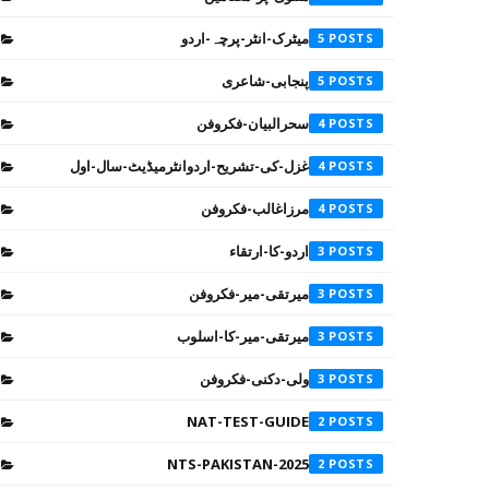
میٹرک-انٹر-پرچہ-اردو
5
پنجابی-شاعری
5
سحرالبیان-فکروفن
4
غزل-کی-تشریح-اردوانٹرمیڈیٹ-سال-اول
4
مرزاغالب-فکروفن
4
اردو-کا-ارتقاء
3
میرتقی-میر-فکروفن
3
میرتقی-میر-کا-اسلوب
3
ولی-دکنی-فکروفن
3
NAT-TEST-GUIDE
2
NTS-PAKISTAN-2025
2