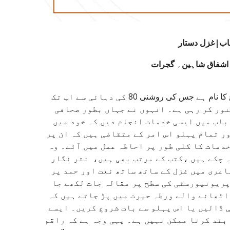
خاب|غزل دستار
اشفاق شاہین۔ گجرات
گل بخشالوی کھاریاں میں ضوفشاں علم و ادب کے ایسے چراغ کا نام ہے جس کی روشنی 80 کی دہائی سے اب تک
نور کر رہی ہے۔ انہوں نے جہاں بطور صحافی
باب میں ایسی خدمات انجام دیں کہ خود میں
ر تمام پہلو اس امر کے متقاضی ہیں کہ ان پر
دمات کا کلی طور پر احاطہ عمل میں آئے۔ وہ
 چکے ہیں ،کتب کے مرتب بھی ہیں، نثر نگار
اعری میں غزل کے ساتھ ساتھ نعت اور حمد پر
پریونیورسٹی کی سطح پر مقالہ جات لکھے جا
اٹھانے والے ورطہ حیرت میں پڑ جاتے ہیں کہ
 ڈالیں یا اس پہلو سے بات شروع کریں۔ ایسے
بند کرنا ممکن نہیں ہے۔ یہی وجہ ہے کہ راقم