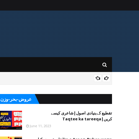
عروض-بحر-وزن
تقطیع کےبنیادی اصول|شاعری کیسے
کریں|Taqtee ka tareeqa
June 11, 2023