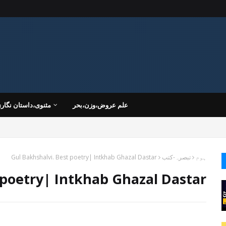
علم عروض،وزن،بحر
مثنوی،داستان نگار
ہوم
تبصرہ-کتب
Gul Bakhshalvi. Best poetry| Intkhab Ghazal Dastar
 poetry| Intkhab Ghazal Dastar