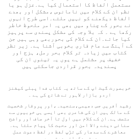
مستعمل الفاظ کا استعمال کیا ہے۔غزل ہو یا
نظم ان کے کلام میں نامانوس ،مشکل اور بھدے
الفاظ دیکھنے کو نہیں ملتے۔اسی طرح انہوں
نے بحور کے چناو میں بھی یہ امر ملحوظ خاطر
رکھا ہے ۔ کہ بلا وجہ کی مشکل پسندی سے پرہیز
کیا جائے۔ان کے کلام کی بحوربھی وہی ہیں جن
کے آہنگ سے عام قاری بخوبی آشنا ہے۔ زیر نظر
کتاب میں زیادہ تر کلام بحر رمل، ہزج اور
خفیف پر مشتمل ہے یوں یہ تینوں ان کی
پسندیدہ بحور قراردی جاسکتی ہیں
خوبصورت گیٹ اپ کے ساتھ یہ کتاب فدا پبلی کیشنز
اردو بازار لاہور نے شائع کی ہے ۔
رشید آفریں جس دھیمی،سنجیدہ،اور پروقار شخصیت
کے مالک ہیں ان کی شاعری بھی ایسی ہی خوبیوں سے
متصف ہے۔ان کے کلام میں اول تا آخر صاف اور واضح
سنائی دینے والا امن اور محبت کا پیام ملتا ہے۔
معاشرے کے سدھار کی تڑپ لفظ در لفظ دعوت عمل
دیتی دکھائی دیتی ہے۔