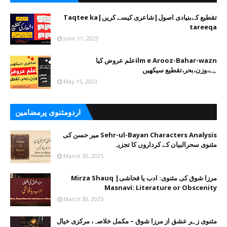
تقطیع کےبنیادی اصول|شاعری کیسے کریں|Taqtee ka
tareeqa
June 11, 2023
ilm e Arooz-Bahar-waznعلم عروض کیا
ہے،وزن،بحر،تقطیع سیکھیں
May 15, 2023
اردومثنوی پرمضامین
Sehr-ul-Bayan Characters Analysis میر حسن کی
مثنوی سحرالبیان کے کرداروں کا تجزیہ
March 30, 2025
مرزا شوق کی مثنوی: ادب یا فحاشی| Mirza Shauq
Masnavi: Literature or Obscenity
March 30, 2025
مثنوی زہر عشق از مرزا شوق – مکمل خلاصہ، مرکزی خیال