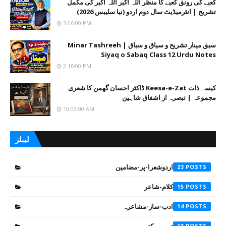
کعبے کی رونق کعبے کا منظر اللہ اکبر اللہ اکبر کی مکمل
تشریح | انٹرمیڈیٹ سال دوم اردو (نیا سلیبس 2026)
3:06:00 PM
سبق مینار تشریح و سیاق و سباق | Minar Tashreeh
Siyaq o Sabaq Class 12 Urdu Notes
2:16:00 PM
کیسہ ذات Keesa-e-Zat ڈاکٹر احسان گھمن کا شعری
مجموعہ | تبصرہ از اشفاق شاہین
10:09:00 AM
لیبلز
اردوشعرا-پر-مضامین
23
کلام-شاعر
15
ادب-ساز-مشاعرہ
14
13