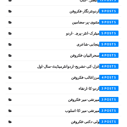
تبصرہ-کتب
اردونثرنگار-فکروفن
9
مثنوی-پر-مضامین
9
میٹرک-انٹر-پرچہ-اردو
5
پنجابی-شاعری
5
سحرالبیان-فکروفن
4
غزل-کی-تشریح-اردوانٹرمیڈیٹ-سال-اول
4
مرزاغالب-فکروفن
4
اردو-کا-ارتقاء
3
میرتقی-میر-فکروفن
3
میرتقی-میر-کا-اسلوب
3
ولی-دکنی-فکروفن
3