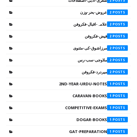
شعری-ادبی-اصطلاحات
2
عروض-بحر-وزن
2
علامہ-اقبال-فکروفن
2
فیض-فکروفن
2
مرزاشوق-کی-مثنوی
2
ملاوجی-سب-رس
2
میردرد-فکروفن
2
2ND-YEAR-URDU-NOTES
1
CARAVAN-BOOKS
1
COMPETITIVE-EXAMS
1
DOGAR-BOOKS
1
GAT-PREPARATION
1