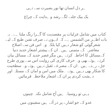
ہر دل انسان تھا نور بصیرت سے تہی
یک بیک جلنے لگے رشد و ہدایت کے چراغ
کتاب میں شامل غزلیات پر مقصدیت کا گہرا رنگ ملتا ہے۔ یہ
بات اظہر من الشمس ہے کہ انہوں نے صرف تفنن طبع کے لیے
شعرگوئی کو شعار نہیں کیا بلکہ وہ اس فن سے اصلاح
معاشرہ کے متمنی ہیں۔ ان کے بیشتر اشعار جدید دنیا
کےمسائل کا احاطہ کرتے ہیں مگرعصر جدید کے مسائل بیان
کرتے ہوئے بھی وہ حرف کاری کی روایت اس سے پوری طرح
جڑے رہتے ہیں ۔ان کے مصرعے ثقیل نہیں ہوتے وہ سطحیت
کا شکار بھی نہیں ہوتے ۔ملک میں امن و امان کے مسئلہ اور
دہشت کردی پر ان کے اشعار ملاحظہ فرمائیں
یہی تو روسیاہ ہیں آج شامل نکتہ چینوں
عدو کے جو اشارے پر در آئے ہیں سفینوں میں