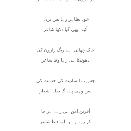
خود بظاہر رہا پس پردہ
آئینہ بھی گیا دکھا شاعر
خاک چھانی
ہے ریگ زارون کی
ڈھونڈتا ہی رہا وفا شاعر
جس نے انسانیت کی خدمت کی
بس وہی پائے گا صلہ اشعار
آفرین امن ہی رہے ہر جا
کر رہا ہے یہ اب دعا شاعر