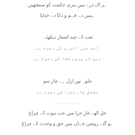
ہر اک ذرے میں تیری حکمت کو سمجھیں
ہمیں دے فہم و ذکا دے خدایا
نعت کے چند اشعار دیکھئے
آمدِ خیر الوری کی دھوم ہے
دین کے پرچم کشا کی دھوم ہے
جلوہ نور ازل ہے چار سو
مشعلِ غارےحرا کی دھوم ہے
۔۔۔۔۔۔۔۔۔
جل اٹھے غارِ حرا میں جب نبوت کے چراغ
ہو گئے روشن جہاں میں حق و وحدت کے چراغ