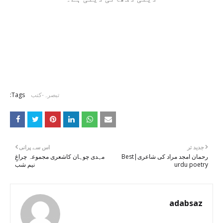
تبصرہ-کتب
Tags:
جدید تر
اس سے پرانی
رحمان امجد مراد کی شاعری|Best
مہدی چوہان کاشعری مجموعہ چراغِ
urdu poetry
نیم شب
adabsaz