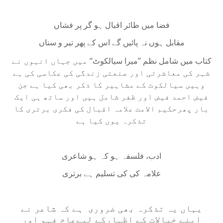
فضا میں طائر اقبال ہو گر پر فشاں
مقابل ہوں نہ پائیں گے اس کے پھر تیر و سناں
کتاب میں شامل نظم ’’میرا سیالکوٹ
‘
‘ میں جہاں انہوں نے
شہر کی معاشرتی اور صنعتی زندگی کی عکاسی کی ہے
وہیں سیالکوٹ کے مشاہیر کا ذکر بھی کیا ہے جن
فیض احمد فیض اور ظفر شامل ہیں اور ساتھ ہی ایک
بار پھرحکیم الامت علامہ اقبال کی فکری برتری کا
تذکرہ یوں کیا ہے
ادب، فلسفہ ہو کہ ہو شاعری
علامہ کی کی تسلیم ہے برتری
یہاں یہ تذکرہ بھی ضروری ہے کہ شاعر نے
اپنے خیالات کے اظہارکے لیےعام فہم اور