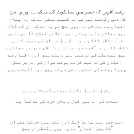
رشید آفریں کے خمیر میں سیالکوٹ کی مہک ہے اور وہ درد
دل
ب
ھی رکھتے ہیں سو یہ کیسے ممکن ہے کہ وہ پیام
اقبال سے متاثر نہ ہوں۔سچ تو یہ ہے کہ ان کے کلام
میں معاشرے کی درستی اور اخلاقی اصلاح کا
جوعنصر
غالب نظر آتا ہے
وہ اقبال سے ان کی محبت کا ہی
شاخسانہ ہے۔ ’’خود کو بدلنا ہے‘‘ نظم میں وہ معاشرے
میں تبدیلی کی ترغیب بھی دیتے ہیں اور اقبال کے
افکار کی تائید کرتے ہوئے عوام کو اس پر عمل
پیرا ہونے کی تعلیم بھی دیتے ہیں ۔وہ لکھتے ہیں
بقول اقبال ملّت کے مقدّر کے ستارے ہو
سمجھ کر اب یہی قول و سخن خود کو بدلنا ہے
اسی حصہ میں شامل ایک اور نظم میں جس کا عنوان
’’شاہین اقبال‘‘ ہے وہ یوں رقمطراز ہیں