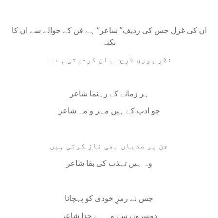
ان کی غزل جس کی ردیف
’
’ شاعر‘‘ ہے فن کے حوالے سے ان کا
نکتہ
نظر پوری طرح بیان کردیتی ہے۔۔
ہر زمانے کے رہنما شاعر
جو ادب کے ہیں مہر و مہ شاعر
جن پر صدیاں بھی ناز کرتی ہیں
وہ ہیں تہذب کی بقا شاعر
جس نے رمزِ خودی کو پہچانا
دوسروں سے وہ ہے جدا شاعر