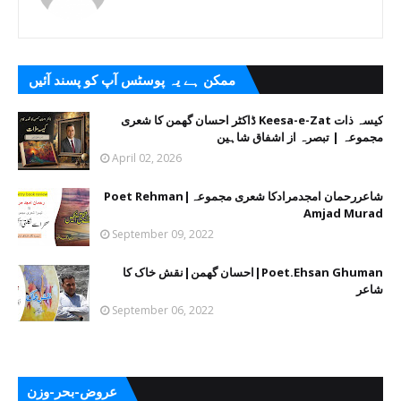
ممکن ہے یہ پوسٹس آپ کو پسند آئیں
کیسہ ذات Keesa-e-Zat ڈاکٹر احسان گھمن کا شعری
مجموعہ | تبصرہ از اشفاق شاہین
April 02, 2026
شاعررحمان امجدمرادکا شعری مجموعہ|Poet Rehman
Amjad Murad
September 09, 2022
Poet.Ehsan Ghuman|احسان گھمن|نقش خاک کا
شاعر
September 06, 2022
عروض-بحر-وزن