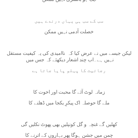
سب کے سب ہی یہاں درندے ہیں
خصلت آدمی نہیں ممکن
لیکن جیسے میں نے عرض کیا کہ ناامیدی کی یہ کیفیت مستقل
نہیں ہے۔اب چند اشعار دیکھئے کہ جس میں
رجائیت کا پہلو پایا جاتا ہے
زمانہ لوٹ آئے گا محبت اور اخوت کا
ملے گا حوصلہ اک پیکرِ یکجا میں ڈھلنے کا
کھلیں گے غنچہ و گل کونپلیں بھی پھوٹ نکلیں گی
چمن میں جشن ہوگا پھر بہاروں کے اترنے کا