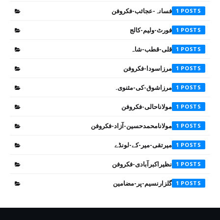
فسانہ-عجائب-فکروفن
1
فورٹ-ولیم-کالج
1
قلی-قطب-شاہ
1
مرزاسودا-فکروفن
1
مرزاشوق-کی-مثنوی.
1
مولاناحالی-فکروفن
1
مولانامحمدحسین-آزاد-فکروفن
1
میرتقی-میر-کے-لونڈے
1
نظیراکبرآبادی-فکروفن
1
گلزارنسیم-پر-مضامین
1