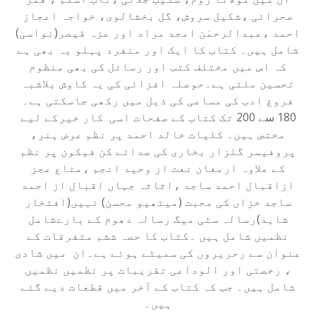
صحرائی ،شکیل سروش، گل بخشالوی، خواجہ اعجاز
احمد ،عبدالرحمٰن امجد مراد اور عزہ قیصر(نواسی)
شامل ہیں۔ کتاب کا ایک اور منفرد پہلو یہ بھی ہے
کہ اس میں مختلف کتب اور رسائل کی بھی منظوم
تحسین ملتی ہے۔حوصلہ افزائی کی یہ کاوش بلاشبہ
فروغ ادب کی مساعی کی ذیل میں رکھی جاسکتی ہے۔
180 سے 200 تک کتاب کے صفحات اسی کار خیرکے لیے
مختص ہیں۔ کلیات خالد احمد پر نظم عرض ہنر،
پروفیسر گلزار بخاری کی صدائے کن فیکون پر نظم
کے علاوہ ارمغان نعت از وحید انجم ،متاع عجز
ازاقبال احمد ساجد ،اثاثہ جہاں اقبال از احمد
ساجد خزاں کی محبت (میتھیو محسن) نہیں(افتخار
شاہد)رسالہ سٹی میگ رسالہ دھوم کے بارےشامل
نظمیں شامل ہیں ۔کتاب کا حصہ ششم متفرقات کے
عنوان سے رحریروں کی سمیٹے ہوئے ہے۔ان میں شادی
، رخصتی اور الوداعی تقریبات پر نظمیں نظمیں
شامل ہیں۔ جب کہ کتاب کے آخر میں قطعات دیے گئے
ہیں۔