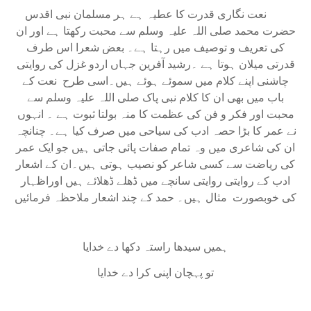
نعت نگاری قدرت کا عطیہ ہے ہر مسلمان نبی اقدس
حضرت محمد صلی اللہ علیہ وسلم سے محبت رکھتا ہے اور ان
کی تعریف و توصیف میں رہتا ہے۔ بعض شعرا اس طرف
قدرتی میلان ہوتا ہے ۔رشید آفرین جہاں اردو غزل کی روایتی
چاشنی اپنے کلام میں سموئے ہوئے ہیں۔اسی طرح نعت کے
باب میں بھی ان کا کلام نبی پاک صلی اللہ علیہ وسلم سے
محبت اور فکر و فن کی عظمت کا منہ بولتا ثبوت ہے ۔ انہوں
نے عمر کا بڑا حصہ ادب کی سیاحی میں صرف کیا ہے۔ چنانچہ
ان کی شاعری میں وہ تمام صفات پائی جاتی ہیں جو ایک عمر
کی ریاضت سے کسی شاعر کو نصیب ہوتی ہیں۔ان کے اشعار
ادب کے روایتی روایتی سانچے میں ڈھلے ڈھلائے ہیں اوراظہار
کی خوبصورت مثال ہیں۔ حمد کے چند اشعار ملاحظہ فرمائیں
ہمیں سیدھا راستہ دکھا دے خدایا
تو پہچان اپنی کرا دے خدایا