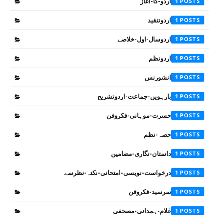
اردو-کا-آغاز
1
اردوتنقید
1
اردوسال-اول-خلاصے
1
اردونظم
1
انشورنس
1
بارہویں-جماعت-اردوتشریح
1
حسرت-موہانی-فکروفن
1
حصہ-نظم
1
داستان-نگاری-مضامین
1
درخواست-نویسی-امتحانی-نکتہ-نظرسے
1
سرسید-فکروفن
1
غلام-ہمدانی-مصحفی
1