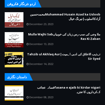
اردو نثرنگار فکروفن
Muhammad Husain Azad ka Usloobمحمدحسین
آزادکااسلوب|نیرنگ خیال
December 23, 2023
ملا وجی کی سب رس زبان کی خوبیاںMulla Wajhi Sab
Ras Ki Zaban
December 13, 2023
تہذیب الاخلاق کی ادبی اہمیت|Tahzib ul Akhlaq Aur
Sir Syed
December 14, 2022
داستان نگاری
fasana e ajaib ki kirdar nigariفسانہ عجائب
کےکرداروں کا تجزیہ
December 08, 2023