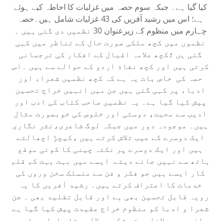
کیا گیا ہے۔ جبکہ سوم حصہ میں غزلیات کا احاطہ کیے ہوئے
ہے؛ اس میں رشید آفریں کی 43 غزلیات شامل ہیں۔حصہ
چہارم میں منظوم کے زیرعنوان 30 نظمیں دی گئی ہیں ۔
نظموں میں کچھ ملکی صورت حال کے تناظر میں کہی
گئی ہں ؛کچھ علامہ اقبال کے افکار کی ترجمانی
کرتی ہیں اور کچھ نفاذ اردو کے حوالے سے ہیں ۔اس
حصہ کی
خاص بات یہ ہے کہ کچھ نظمیں شعراء اور
ادباء پر کہی گئی ہیں جن میں انہیں خراج تحسین
پیش کیا گیا ہے۔ یہ نظمیں صاحب کتاب کی ادب اور
ادیب سے محبت، دوستی اور خلوص کی خوبصورت مثال
ہیں۔ موجودہ دور میں جبکہ لوگ شاعری،نثر نگاری
ایک دوسرے کے عیب تلاش کرتے ہیں ،کیچڑ اچھالتے
ہیں اور ایک دوسرے پر نکتہ چینی کا کوئی موقع
ہاتھ سے نہیں جانے دیتے
ایسے میں بہت بہت کم قلم
کار ایسے ہیں جو فکر و فن سے منسلک سخن وروں کی
خدمات کا اعتراف کرتے ہیں۔ رشید آفریں کا یہ
رویہ قابل تحسین بھی ہے اور قابل تقلید بھی ۔ جن
شعرا و ادبا کو منظوم خراج عقیدت پیش کیا گیا ہے
ان میں مولانا روم، شکیب جلالی ،تاب اسلم ، قمر