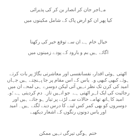
مہاجر جان کر انصار بن کر کی پذیرائی
کیا پھر ان کو ارض پاک کے شامل مکینوں میں
خیال خام ہے ان سے توقع خیر کی رکھنا
اگائے ہیں بم و بارود کے پودے زمینوں میں
اٹھتی ہوئی اقدار، نفسانفسی اور معاشرتی بگاڑ پر بات کرتے
ہوئے کبھی کبھی وہ یاس کے اس مقام پر جا پہنچتے ہیں جہاں
امید کی کرن تک نظر نہیں آتی لیکن دوسرے ہی لمحے ان میں
رجائیت کی ایک لہر اٹھتی ہے
جو انہیں تازہ دم کردیتی ہے ؛وہ
امید کاہاتھ تھامے حالات سے لڑنے پر تیار ہو جاتے ہیں اور
دوسروں کو بھی کمر کس لینے کا درس دینے لگتے ہیں۔ امید
اور یاس دونوں رنگوں کے اشعار دیکھیے
ختم ہوگی تیرگی نہیں ممکن