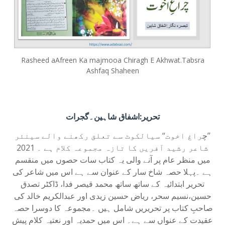
Rasheed aAfreen Ka majmooa Chiragh E Akhwat.Tabsra
Ashfaq Shaheen
تحریر:اشفاق شاہین۔گجرات
’’چ
راغ اخوت‘‘ سیالکوٹ سے تعلق رکھنے والے سینئر
شاعر رشید آفریں کا تازہ مجموعہ کلام ہے ۔ 2021
میں منظر عام پر آنے والی یہ کتاب سات حصوں میں منقسم
ہے ۔پہلا حصہ شاخ سار کے عنوان سے ہے اس میں شاعر کی
تحریر ابتدائیہ کے ساتھ ساتھ محمد قیصر فدا، ڈاکٹر تصدق
حسین،نسیم سحر، ریاض حسین زیدی اور عبدالکریم خالد کی
صاحبِ کتاب پر تحریریں شامل ہیں ۔مجموعہ کا دوسرا حصہ
عقیدت کے عنواں سے ہے۔ اس میں حمدیہ اور نعتیہ کلام پیش