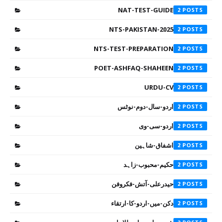
NAT-TEST-GUIDE
2
NTS-PAKISTAN-2025
2
NTS-TEST-PREPARATION
2
POET-ASHFAQ-SHAHEEN
2
URDU-CV
2
اردو-سال-دوم-نوٹس
2
اردو-سی-وی
2
اشفاق-شاہین
2
حکیم-محبوب-زاہد
2
حیدرعلی-آتش-فکروفن
2
دکن-میں-اردو-کا-ارتقاء
2