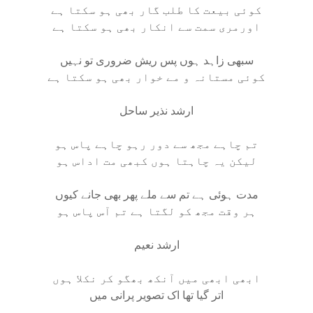
کوئی بیعت کا طلب گار بھی ہو سکتا ہے
اورمری سمت سے انکار بھی ہو سکتا ہے
سبھی زاہد ہوں پس ریش ضروری تو نہیں
کوئی مستانہ و مے خوار بھی ہو سکتا ہے
ارشد نذیر ساحل
تم چاہے مجھ سے دور رہو چاہے پاس ہو
لیکن یہ چاہتا ہوں کبھی مت اداس ہو
مدت ہوئی ہے تم سے ملے پھر بھی جانے کیوں
ہر وقت مجھ کو لگتا ہے تم آس پاس ہو
ارشد نعیم
ابھی ابھی میں آنکھ بھگو کر نکلا ہوں
اتر گیا تھا اک تصویر پرانی میں