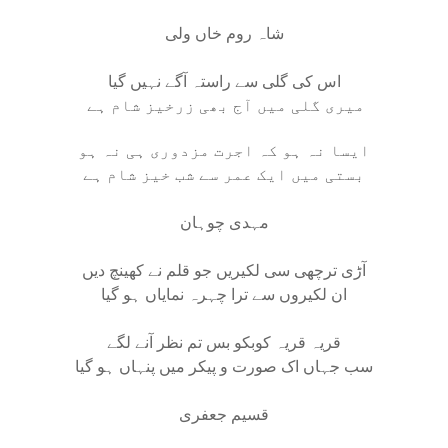
شاہ روم خاں ولی
اس کی گلی سے راستہ آگے نہیں گیا
میری گلی میں آج بھی زرخیز شام ہے
ایسا نہ ہو کہ اجرت مزدوری ہی نہ ہو
بستی میں ایک عمر سے شب خیز شام ہے
مہدی چوہان
آڑی ترچھی سی لکیریں جو قلم نے کھینچ دیں
ان لکیروں سے ترا چہرہ نمایاں ہو گیا
قریہ قریہ کوبکو بس تم نظر آنے لگے
سب جہاں اک صورت و پیکر میں پنہاں ہو گیا
قسیم جعفری