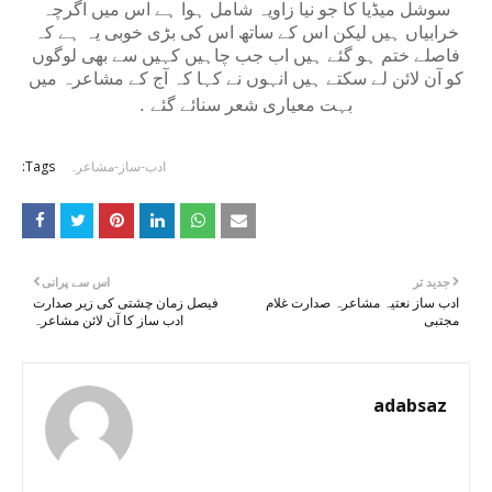
سوشل میڈیا کا جو نیا زاویہ شامل ہوا ہے اس میں اگرچہ
خرابیاں ہیں لیکن اس کے ساتھ اس کی بڑی خوبی یہ ہے کہ
فاصلے ختم ہو گئے ہیں اب جب چاہیں کہیں سے بھی لوگوں
کو آن لائن لے سکتے ہیں انہوں نے کہا کہ آج کے مشاعرہ میں
بہت معیاری شعر سنائے گئے
.
ادب-ساز-مشاعرہ
Tags:
جدید تر
اس سے پرانی
ادب ساز نعتیہ مشاعرہ صدارت غلام
فیصل زمان چشتی کی زیر صدارت
مجتبی
ادب ساز کا آن لائن مشاعرہ
adabsaz