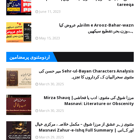
tareeqa
June 11, 2023
ilm e Arooz-Bahar-waznعلم عروض کیا
ہے،وزن،بحر،تقطیع سیکھیں
May 15, 2023
اردومثنوی پرمضامین
Sehr-ul-Bayan Characters Analysis میر حسن کی
مثنوی سحرالبیان کے کرداروں کا تجزیہ
March 30, 2025
مرزا شوق کی مثنوی: ادب یا فحاشی| Mirza Shauq
Masnavi: Literature or Obscenity
March 30, 2025
مثنوی زہر عشق از مرزا شوق – مکمل خلاصہ، مرکزی خیال
اور کہانی | Masnavi Zahur-e-Ishq Full Summary
March 29, 2025