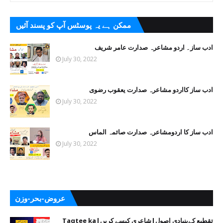
ممکن ہے یہ پوسٹس آپ کو پسند آئیں
ادب ساز۔ اردو مشاعرہ صدارت عامر شریف
July 30, 2022
ادب ساز کااردو مشاعرہ صدارت یعقوب رضوی
July 30, 2022
ادب ساز کا اردومشاعرہ صدارت صائمہ الماس
July 30, 2022
عروض-بحر-وزن
تقطیع کےبنیادی اصول|شاعری کیسے کریں|Taqtee ka