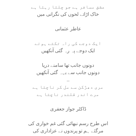
عشق مسافر ہے جو چلتا رہتا ہے
خاک اڑاتے لحوں کی نگرانی میں
عاطر عثمانی
ایک دوجے کی راہ تکتے ہوئے
ایک دوجے پہ رہ گئی آنکھیں
دونوں جانب تھا سامنے دریا
دونوں جانب سے بہہ گئی آنکھیں
...
مری دھڑکن سے مل کر ناچتا ہے
مرے اندر قلندر ناچتا ہے
ڈاکٹر جواز جعفری
اس طرح رسم نبھائی گئی غم خواری کی
مرگئے ہم تو پرندوں نے عزاداری کی