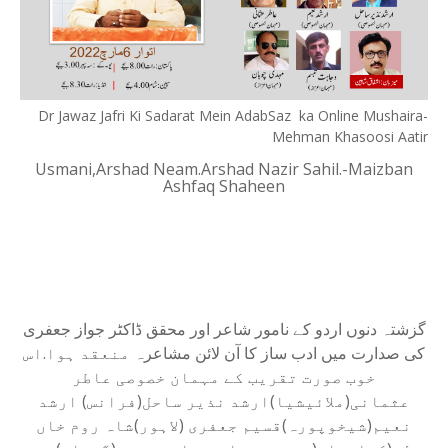
Dr Jawaz Jafri Ki Sadarat Mein AdabSaz ka Online Mushaira-
Mehman Khasoosi Aatir
Usmani,Arshad Neam.Arshad Nazir Sahil.-Maizban
Ashfaq Shaheen
گزشتہ دنوں اردو کے نامور شاعر اور محقق ڈاکٹر جواز جعفری
کی صدارت میں ادب ساز کا آن لائن مشاعرہ
منعقد ہوا.اس
خوب صورت تقریب کے مہمان خصوصی عاطر
عثمانی(ملائیشیا)ارشد نذیر ساحل(فرانس) ارشد
نعیم(شیخوپورہ)قسیم جعفری (لاہور)شاہ روم خاں