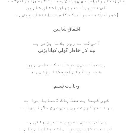
ولی(کھاریاں(مہدی چوہان ,وجاہت تبسم(گجرات)تھے
.اس تقریب کے میزبان اشفاق شاہیں
(گجرات)تھے.شعراء کے کلام سے انتخاب پیش ہے
اشفاق شاہین
آتی کب ہے روز بلانا پڑتی ہے
نیند کی خاطر گولی کھانا پڑتی
ہم عجلت میں مرجانے کے عادی ہیں
خود پر گولی آپ چلانا پڑتی ہے
وجاہت تبسم
کون کہتا ہے فقط چاک گھمایا ہوا ہے
ہم نے تو کوزے میں بھی خون ملایا ہوا ہے
بس اس بات پہ سورج سے مری بنتی ہے
اس نے مشکل میں مرا ہاتھ بٹایا ہوا ہے