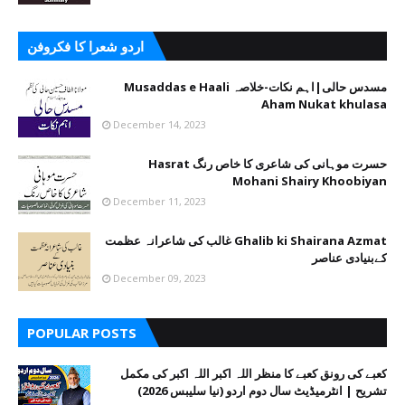
اردو شعرا کا فکروفن
مسدس حالی|اہم نکات-خلاصہ Musaddas e Haali
Aham Nukat khulasa
December 14, 2023
حسرت موہانی کی شاعری کا خاص رنگ Hasrat
Mohani Shairy Khoobiyan
December 11, 2023
Ghalib ki Shairana Azmat غالب کی شاعرانہ عظمت
کےبنیادی عناصر
December 09, 2023
POPULAR POSTS
کعبے کی رونق کعبے کا منظر اللہ اکبر اللہ اکبر کی مکمل
تشریح | انٹرمیڈیٹ سال دوم اردو (نیا سلیبس 2026)