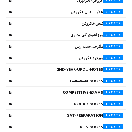
عروض-بحر-وزن
2
علامہ-اقبال-فکروفن
2
فیض-فکروفن
2
مرزاشوق-کی-مثنوی
2
ملاوجی-سب-رس
2
میردرد-فکروفن
2
2ND-YEAR-URDU-NOTES
1
CARAVAN-BOOKS
1
COMPETITIVE-EXAMS
1
DOGAR-BOOKS
1
GAT-PREPARATION
1
NTS-BOOKS
1