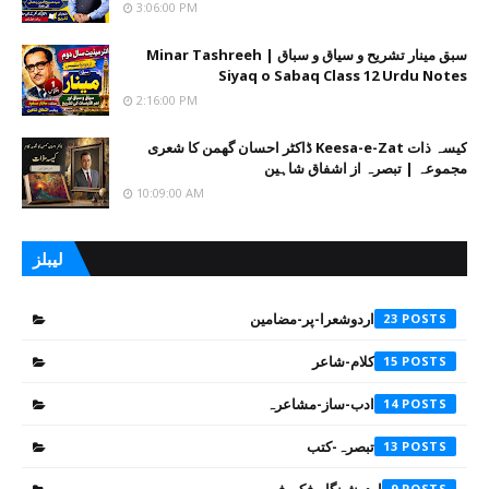
3:06:00 PM
سبق مینار تشریح و سیاق و سباق | Minar Tashreeh
Siyaq o Sabaq Class 12 Urdu Notes
2:16:00 PM
کیسہ ذات Keesa-e-Zat ڈاکٹر احسان گھمن کا شعری
مجموعہ | تبصرہ از اشفاق شاہین
10:09:00 AM
لیبلز
اردوشعرا-پر-مضامین
23
کلام-شاعر
15
ادب-ساز-مشاعرہ
14
تبصرہ-کتب
13
9