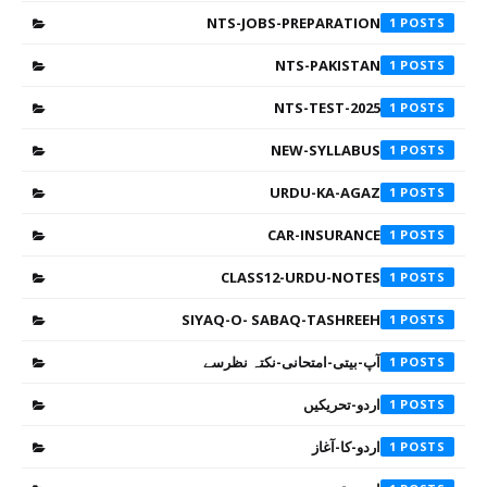
NTS-JOBS-PREPARATION
1
NTS-PAKISTAN
1
NTS-TEST-2025
1
NEW-SYLLABUS
1
URDU-KA-AGAZ
1
CAR-INSURANCE
1
CLASS12-URDU-NOTES
1
SIYAQ-O- SABAQ-TASHREEH
1
آپ-بیتی-امتحانی-نکتہ نظرسے
1
اردو-تحریکیں
1
اردو-کا-آغاز
1