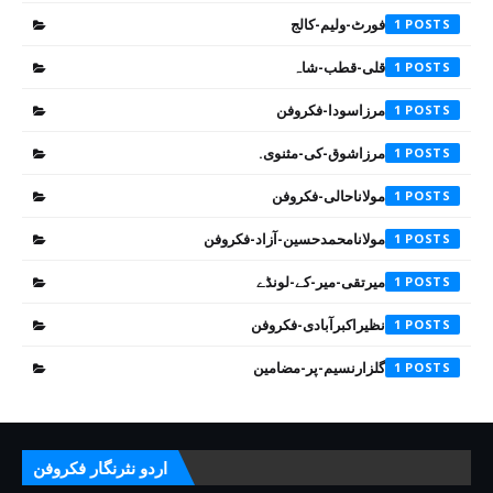
فورٹ-ولیم-کالج
1
قلی-قطب-شاہ
1
مرزاسودا-فکروفن
1
مرزاشوق-کی-مثنوی.
1
مولاناحالی-فکروفن
1
مولانامحمدحسین-آزاد-فکروفن
1
میرتقی-میر-کے-لونڈے
1
نظیراکبرآبادی-فکروفن
1
گلزارنسیم-پر-مضامین
1
اردو نثرنگار فکروفن