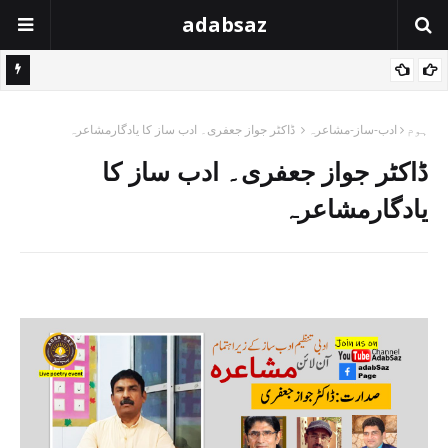
adabsaz
ہوم
ادب-ساز-مشاعرہ
ڈاکٹر جواز جعفری۔ ادب ساز کا یادگارمشاعرہ
ڈاکٹر جواز جعفری۔ ادب ساز کا
یادگارمشاعرہ