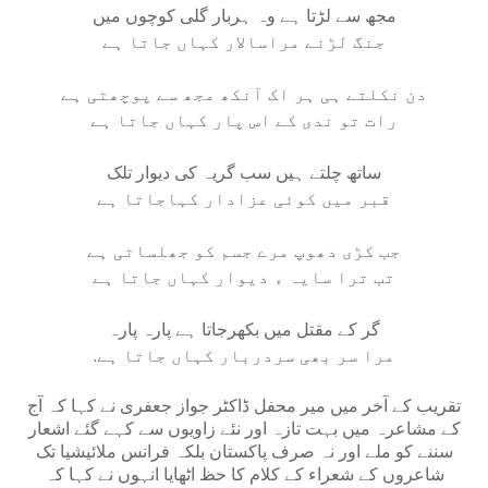
مجھ سے لڑتا ہے وہ ہربار گلی کوچوں میں
جنگ لڑنے مراسالار کہاں جاتا ہے
دن نکلتے ہی ہر اک آنکھ مجھ سے پوچھتی ہے
رات تو ندی کے اس پار کہاں جاتا ہے
ساتھ چلتے ہیں سب گریہ کی دیوار تلک
قبر میں کوئی عزادار کہاجاتا ہے
جب کڑی دھوپ مرے جسم کو جھلساتی ہے
تب ترا سایہ ء دیوار کہاں جاتا ہے
گر کے مقتل میں بکھرجاتا ہے پارہ پارہ
مرا سر بھی سردربار کہاں جاتا ہے
.
تقریب کے آخر میں میر محفل ڈاکٹر جواز جعفری نے کہا کہ آج
کے مشاعرہ میں بہت تازہ اور نئے زاویوں سے کہے گئے اشعار
سننے کو ملے اور نہ صرف پاکستان بلکہ فرانس ملائیشیا تک
شاعروں کے شعراء کے کلام کا حظ اٹھایا انہوں نے کہا کہ