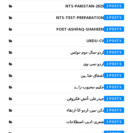
NTS-PAKISTAN-2025
2
NTS-TEST-PREPARATION
2
POET-ASHFAQ-SHAHEEN
2
URDU-CV
2
اردو-سال-دوم-نوٹس
2
اردو-سی-وی
2
اشفاق-شاہین
2
حکیم-محبوب-زاہد
2
حیدرعلی-آتش-فکروفن
2
دکن-میں-اردو-کا-ارتقاء
2
شعری-ادبی-اصطلاحات
2