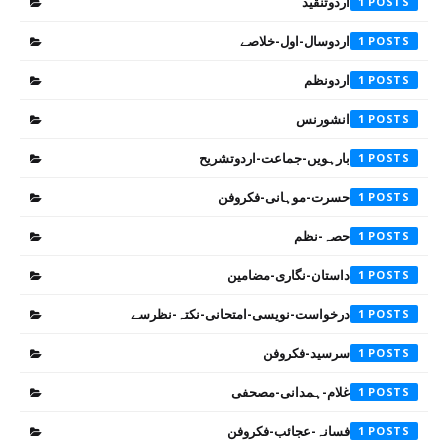
اردوتنقید
1
اردوسال-اول-خلاصے
1
اردونظم
1
انشورنس
1
بارہویں-جماعت-اردوتشریح
1
حسرت-موہانی-فکروفن
1
حصہ-نظم
1
داستان-نگاری-مضامین
1
درخواست-نویسی-امتحانی-نکتہ-نظرسے
1
سرسید-فکروفن
1
غلام-ہمدانی-مصحفی
1
فسانہ-عجائب-فکروفن
1