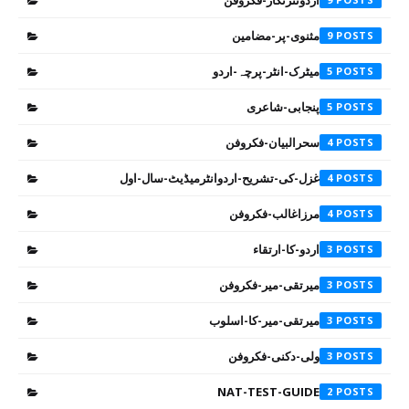
اردونثرنگار-فکروفن
مثنوی-پر-مضامین
9
میٹرک-انٹر-پرچہ-اردو
5
پنجابی-شاعری
5
سحرالبیان-فکروفن
4
غزل-کی-تشریح-اردوانٹرمیڈیٹ-سال-اول
4
مرزاغالب-فکروفن
4
اردو-کا-ارتقاء
3
میرتقی-میر-فکروفن
3
میرتقی-میر-کا-اسلوب
3
ولی-دکنی-فکروفن
3
NAT-TEST-GUIDE
2