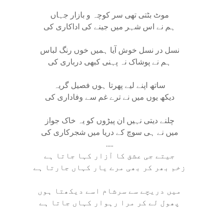
موٹ بٹتی تھی سر کوچہ و بازار جہاں
ہم نے اس شہر میں جینے کی اداکاری کی
نسل در نسل خوش آیا ہمیں خوں رنگ لباس
ہم نے پوشاک نہ پہنی کبھی درباری کی
ساتھ اپنے لیے پھرتا ہوں فصیل گریہ
دیکھ یوں میں نے ترے غم سے وفاداری کی
چلنے دیتی نہیں ان پیڑوں کو یہ خاک جواز
میں نے ہی سوچ کے دریا میں شجرکاری کی
.....
جیتے جی عشق کا آزار کہا جاتا ہے
زخم بھر کر بھی مرے یار کہاں جارتا ہے
میں دریچے سے سرشام اسے دیکھتا ہوں
پھول لے کر مرا رہوار کہاں جاتا ہے