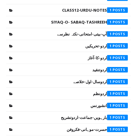
CLASS12-URDU-NOTES
1
SIYAQ-O- SABAQ-TASHREEH
1
آپ-بیتی-امتحانی-نکتہ نظرسے
1
اردو-تحریکیں
1
اردو-کا-آغاز
1
اردوتنقید
1
اردوسال-اول-خلاصے
1
اردونظم
1
انشورنس
1
بارہویں-جماعت-اردوتشریح
1
حسرت-موہانی-فکروفن
1