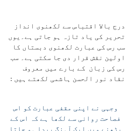
درج بالا اقتباس سے لکھنوی انداز
تحریر کی یاد تازہ ہو جاتی ہے۔یوں
سب رس کی عبارت لکھنوی دبستاں کا
اولین نقش قرار دی جا سکتی ہے۔ سب
رس کی زبان کے بارے میں معروف
نقاد نور الحسن ہاشمی لکھتے ہیں :
وجہی نے اپنی مقفی عبارت کو اس
فصاحت روانی سے لکھا ہے کہ اس کے
پڑھنے میں ایک آہنگ پیدا ہو جاتا