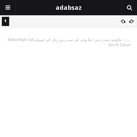
adabsaz
ہوم
ملاوجی-سب-رس
ملا وجی کی سب رس زبان کی خوبیاںMulla Wajhi Sab
Ras Ki Zaban