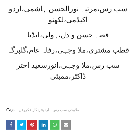
سب رس،مرتبہ نورالحسن ہاشمی،اردو
اکیڈمی،لکھنو
قصہ حسن و دل،ہولی،انڈیا
قطب مشتری،ملا وجہی،رفاہ عام،گلبرگہ
سب رس،ملا وجہی،انورسعید اختر
ڈاکٹر،ممبئی
ملاوجی-سب-رس
اردونثرنگار-فکروفن
Tags: