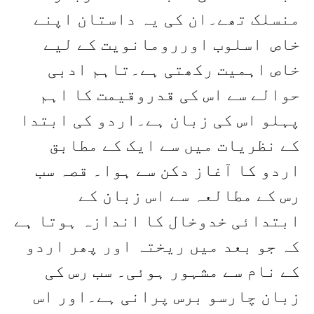
منسلک تھے۔ان کی یہ داستان اپنے
خاص اسلوب اوررومانویت کے لیے
خاص اہمیت رکھتی ہے۔تاہم ادبی
حوالے سے اس کی قدروقیمت کا اہم
پہلو اس کی زبان ہے۔اردو کی ابتدا
کے نظریات میں سے ایک کے مطابق
اردو کا آغاز دکن سے ہوا۔ قصہ سب
رس کے مطالعہ سے اس زبان کے
ابتدائی خدوخال کا اندازہ ہوتا ہے
کہ جو بعد میں ریختہ اور پھر اردو
کے نام سے مشہور ہوئی۔ سب رس کی
زبان چارسو برس پرانی ہے۔اور اس