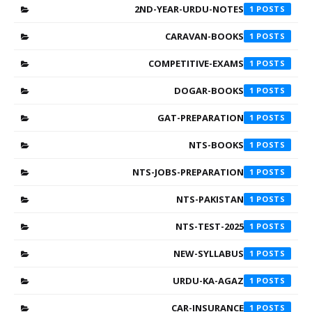
2ND-YEAR-URDU-NOTES
1
CARAVAN-BOOKS
1
COMPETITIVE-EXAMS
1
DOGAR-BOOKS
1
GAT-PREPARATION
1
NTS-BOOKS
1
NTS-JOBS-PREPARATION
1
NTS-PAKISTAN
1
NTS-TEST-2025
1
NEW-SYLLABUS
1
URDU-KA-AGAZ
1
CAR-INSURANCE
1