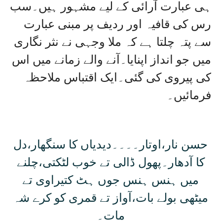
ہی عبارت آرائی کے لیے مشہور ہیں۔سب
رس کی قافیہ اور ردیف پر مبنی عبارت
سے پتہ چلتا ہے کہ ملا وجہی نے نثر نگاری
میں جو انداز اپنایا۔آنے والے زمانے میں اس
کی پیروی کی گئی۔ایک اقتباس ملاحظہ
فرمائیں۔
حسن نار،اوتار۔۔۔۔دیدیاں کا سنگھار،دل
کا آدھار۔پھول ڈالی تے خوب لٹکتی،چلنے
میں ہنس ہنس جوں ہٹ کتیراوی تے
میٹھی بولے بات،آواز تے قمری کو کرے شہ
مات۔