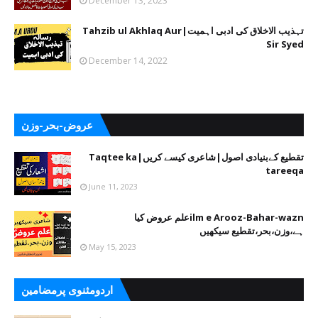
December 13, 2023
تہذیب الاخلاق کی ادبی اہمیت|Tahzib ul Akhlaq Aur
Sir Syed
December 14, 2022
عروض-بحر-وزن
تقطیع کےبنیادی اصول|شاعری کیسے کریں|Taqtee ka
tareeqa
June 11, 2023
ilm e Arooz-Bahar-waznعلم عروض کیا
ہے،وزن،بحر،تقطیع سیکھیں
May 15, 2023
اردومثنوی پرمضامین