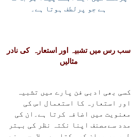
ہے جو پرلطف ہوتا ہے۔
سب رس میں تشبیہ اور استعارہ کی نادر
مثالیں
کسی بھی ادبی فن پارے میں تشبیہ
اور استعارہ کا استعمال اس کی
معنویت میں اضافہ کرتا ہے۔ان کی
مدد سےمصنف اپنا نکتہ نظر کی بہتر
طور پر بیان کر سکتا ہے۔ملاوجہی نے