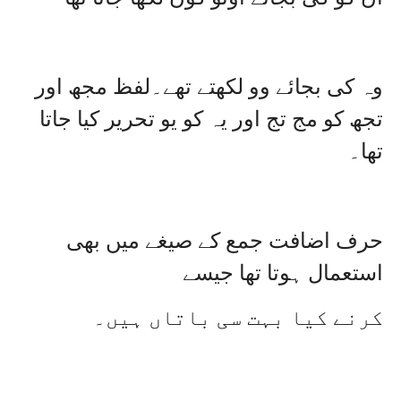
وہ کی بجائے وو لکھتے تھے۔لفظ مجھ اور
تجھ کو مج تج اور یہ کو یو تحریر کیا جاتا
تھا۔
حرف اضافت جمع کے صیغے میں بھی
استعمال ہوتا تھا جیسے
کرنے کیا بہت سی باتاں ہیں۔