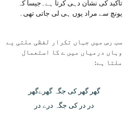
تاکید کی نشان دہی کرتا ہے۔جیسا کہ
یونچ سے مراد یوں ہی لی جاتی تھی۔
سب رس میں جہاں تکرار لفظی ملتی یے
وہاں درمیاں میں ے کا استعمال
ملتا ہے:
گھر گھر کی جگہ گھرےگھر
در در کی جگہ درے در