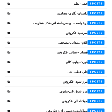
حصہ-نظم
1
داستان-نگاری-مضامین
1
درخواست-نویسی-امتحانی-نکتہ-نظرسے
1
سرسید-فکروفن
1
غلام-ہمدانی-مصحفی
1
فسانہ-عجائب-فکروفن
1
فورٹ-ولیم-کالج
1
قلی-قطب-شاہ
1
مرزاسودا-فکروفن
1
مرزاشوق-کی-مثنوی.
1
مولاناحالی-فکروفن
1
مولانامحمدحسین-آزاد-فکروفن
1