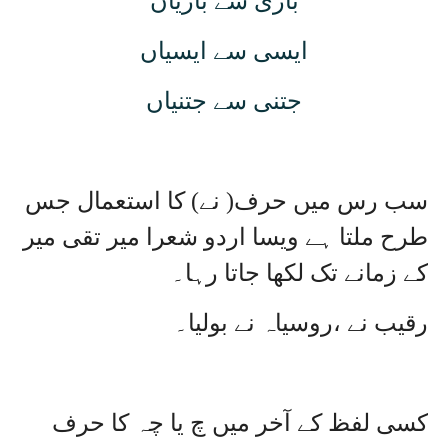
باری سے باریاں
ایسی سے ایسیاں
جتنی سے جتنیاں
سب رس میں حرف( نے) کا استعمال جس
طرح ملتا ہے ویسا اردو شعرا میر تقی میر
کے زمانے تک لکھا جاتا رہا۔
رقیب نے ،روسیاہ نے بولیا۔
کسی لفظ کے آخر میں چ یا چہ کا حرف