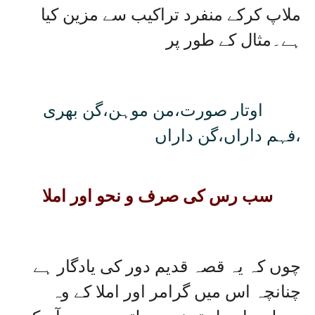
ملاپ کرکے منفرد تراکیب سے مزین کیا
ہے۔مثال کے طور پر
اوتار صورت،من موہن،گن بھری
،فہم داراں،گن داراں
سب رس کی صرف و نحو اور املا
چوں کہ یہ قصہ قدیم دور کی یادگار ہے
چنانچہ اس میں گرامر اور املا کے وہ