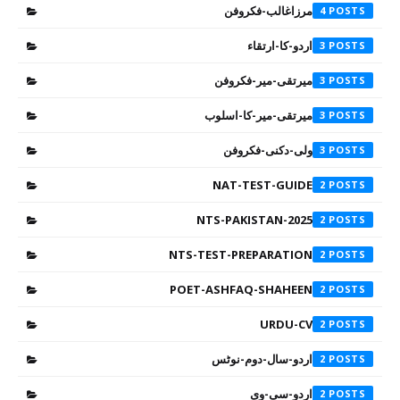
مرزاغالب-فکروفن
4
اردو-کا-ارتقاء
3
میرتقی-میر-فکروفن
3
میرتقی-میر-کا-اسلوب
3
ولی-دکنی-فکروفن
3
NAT-TEST-GUIDE
2
NTS-PAKISTAN-2025
2
NTS-TEST-PREPARATION
2
POET-ASHFAQ-SHAHEEN
2
URDU-CV
2
اردو-سال-دوم-نوٹس
2
اردو-سی-وی
2