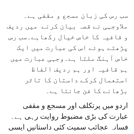
سب رس کی زبان مسجع و مقفی ہے۔
ملاوجہی نے قصہ بیان کرنے میں ردیف
و قافیہ کا خاص خیال رکھاہے۔سب رس
پڑھتے ہوئے اس کی عبارت میں ایک
خاص آہنگ ملتا ہے۔وجہی عبارت میں
ہم قافیہ اور ہم ردیف الفاظ
استعمال کرکے داستان کا تاثر
بڑھانے کا فن جانتا ہے۔
اردو میں پرتکلف اور مسجع و مقفی
عبارت کی بڑی مضبوط روایت رہی ہے۔
فسانہ عجائب سمیت کئی داستانیں ایسی