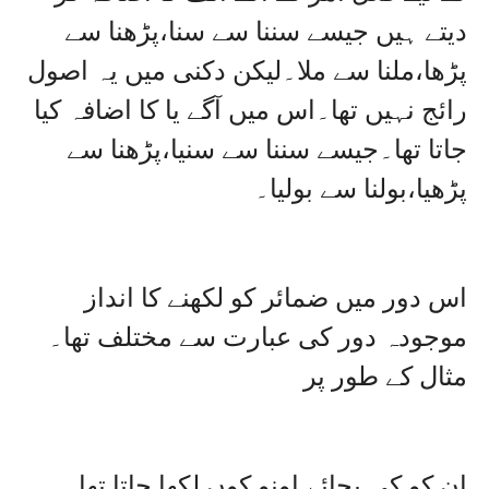
دیتے ہیں جیسے سننا سے سنا،پڑھنا سے
پڑھا،ملنا سے ملا۔لیکن دکنی میں یہ اصول
رائج نہیں تھا۔اس میں آگے یا کا اضافہ کیا
جاتا تھا۔جیسے سننا سے سنیا،پڑھنا سے
پڑھیا،بولنا سے بولیا۔
اس دور میں ضمائر کو لکھنے کا انداز
موجودہ دور کی عبارت سے مختلف تھا۔
مثال کے طور پر
ان کو کی بجائے اونو کوں لکھا جاتا تھا