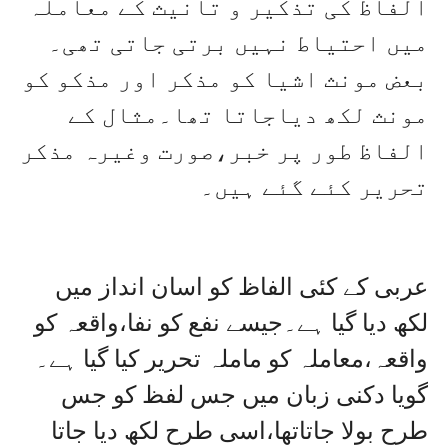
الفاظ کی تذکیر و تانیث کے معاملہ
میں احتیاط نہیں برتی جاتی تھی۔
بعض مونث اشیا کو مذکر اور مذکو کو
مونث لکھ دیاجاتا تھا۔مثال کے
الفاظ طور پر خبر،صورت وغیرہ مذکر
تحریر کئے گئے ہیں۔
عربی کے کئی الفاظ کو اسان انداز میں
لکھ دیا گیا ہے۔جیسے نفع کو نفا،واقعہ کو
واقعہ،معاملہ کو ماملہ تحریر کیا گیا ہے۔
گویا دکنی زبان میں جس لفظ کو جس
طرح بولا جاتاتھا،اسی طرح لکھ دیا جاتا