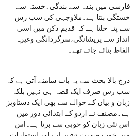
فارسی میں بندہ سے بندگی۔خستہ سے
خستگی بنتا ہے۔ملاوجہی کی سب رس
سے پتہ چلتا ہے کہ قدیم دکن میں اسی
انداز سے پریشانگی،سرگردانگی وغیرہ
الفاظ بنائے جاتے تھے۔
درج بالا بحث سے یہ بات سامنے آتی ہے کہ
سب رس صرف ایک قصہ ہی نہیں بلکہ
زبان و بیاں کے حوالے سے بھی ایک دستاویز
ہے۔مصنف نے اردو کے ابتدائی دور میں
اس نئی زبان کو خوبی سے برتا ہے۔اس
میں خوب صورت تشبیہات اور استعارات