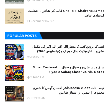
December 11, 2023
Ghalib ki Shairana Azmat غالب کی شاعرانہ عظمت
کےبنیادی عناصر
December 09, 2023
POPULAR POSTS
کعبے کی رونق کعبے کا منظر اللہ اکبر اللہ اکبر کی مکمل
تشریح | انٹرمیڈیٹ سال دوم اردو (نیا سلیبس 2026)
3:06:00 PM
سبق مینار تشریح و سیاق و سباق | Minar Tashreeh
Siyaq o Sabaq Class 12 Urdu Notes
2:16:00 PM
کیسہ ذات Keesa-e-Zat ڈاکٹر احسان گھمن کا شعری
مجموعہ | تبصرہ از اشفاق شاہین
10:09:00 AM