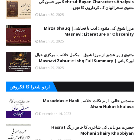
Sehr-ul-Bayan Characters Analysis میر حسن کی
مثنوی سحرالبیان کے کرداروں کا تجزیہ
March 30, 2025
مرزا شوق کی مثنوی: ادب یا فحاشی| Mirza Shauq
Masnavi: Literature or Obscenity
March 30, 2025
مثنوی زہر عشق از مرزا شوق – مکمل خلاصہ، مرکزی خیال
اور کہانی | Masnavi Zahur-e-Ishq Full Summary
March 29, 2025
اردو شعرا کا فکروفن
مسدس حالی|اہم نکات-خلاصہ Musaddas e Haali
Aham Nukat khulasa
December 14, 2023
حسرت موہانی کی شاعری کا خاص رنگ Hasrat
Mohani Shairy Khoobiyan