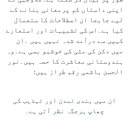
اپنی داستاں کو پرمعانی بنانے کے
لیے جابجا ان اصطلاحات کا ستعمال
کیا ہے۔اس کی تشبیہات اور استعارے
کہیں سے درآمد شدہ نہیں ہیں ۔ان
میں دکن کی مٹی کی خوشبو بسی ہے۔وہ
ہندوستانی معاشرت کا حصہ ہیں۔نور
الحسن ہاشمی رقم طراز ہیں:
ان میں ہندی تمدن اور تہذیب کی
چھاپ ہرجگہ نظر آتی ہے۔