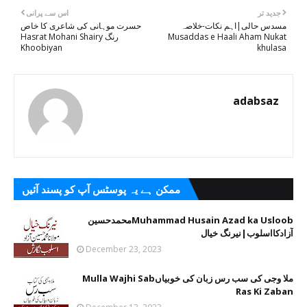
جدید تر
اس سے پرانی
مسدس حالی|اہم نکات-خلاصہ
حسرت موہانی کی شاعری کا خاص
Musaddas e Haali Aham Nukat
رنگ Hasrat Mohani Shairy
Khoobiyan
khulasa
adabsaz
ممکن ہے یہ پوسٹس آپ کو پسند آئیں
Muhammad Husain Azad ka Usloobمحمدحسین
آزادکااسلوب|نیرنگ خیال
December 23, 2023
ملا وجی کی سب رس زبان کی خوبیاںMulla Wajhi Sab
Ras Ki Zaban