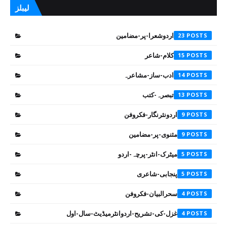
لیبلز
اردوشعرا-پر-مضامین
23
کلام-شاعر
15
ادب-ساز-مشاعرہ
14
تبصرہ-کتب
13
اردونثرنگار-فکروفن
9
مثنوی-پر-مضامین
9
میٹرک-انٹر-پرچہ-اردو
5
پنجابی-شاعری
5
سحرالبیان-فکروفن
4
غزل-کی-تشریح-اردوانٹرمیڈیٹ-سال-اول
4