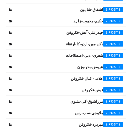
اشفاق-شاہین
2
حکیم-محبوب-زاہد
2
حیدرعلی-آتش-فکروفن
2
دکن-میں-اردو-کا-ارتقاء
2
شعری-ادبی-اصطلاحات
2
عروض-بحر-وزن
2
علامہ-اقبال-فکروفن
2
فیض-فکروفن
2
مرزاشوق-کی-مثنوی
2
ملاوجی-سب-رس
2
میردرد-فکروفن
2