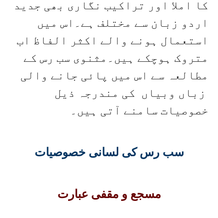
کا املا اور تراکیب نگاری بھی جدید
اردو زبان سے مختلف ہے۔اس میں
استعمال ہونے والے اکثر الفاظ اب
متروک ہوچکے ہیں۔مثنوی سب رس کے
مطالعہ سے اس میں پائی جانے والی
زباں وبیاں کی مندرجہ ذیل
خصوصیات سامنے آتی ہیں۔
سب رس کی لسانی خصوصیات
مسجع و مقفی عبارت