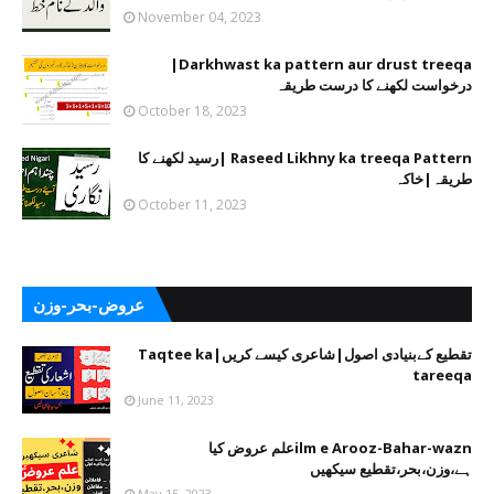
November 04, 2023
Darkhwast ka pattern aur drust treeqa|
درخواست لکھنے کا درست طریقہ
October 18, 2023
Raseed Likhny ka treeqa Pattern |رسید لکھنے کا
طریقہ|خاکہ
October 11, 2023
عروض-بحر-وزن
تقطیع کےبنیادی اصول|شاعری کیسے کریں|Taqtee ka
tareeqa
June 11, 2023
ilm e Arooz-Bahar-waznعلم عروض کیا
ہے،وزن،بحر،تقطیع سیکھیں
May 15, 2023