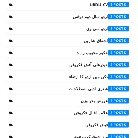
URDU-CV
2
اردو-سال-دوم-نوٹس
2
اردو-سی-وی
2
اشفاق-شاہین
2
حکیم-محبوب-زاہد
2
حیدرعلی-آتش-فکروفن
2
دکن-میں-اردو-کا-ارتقاء
2
شعری-ادبی-اصطلاحات
2
عروض-بحر-وزن
2
علامہ-اقبال-فکروفن
2
فیض-فکروفن
2
مرزاشوق-کی-مثنوی
2