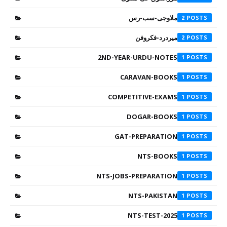
ملاوجی-سب-رس
2
میردرد-فکروفن
2
2ND-YEAR-URDU-NOTES
1
CARAVAN-BOOKS
1
COMPETITIVE-EXAMS
1
DOGAR-BOOKS
1
GAT-PREPARATION
1
NTS-BOOKS
1
NTS-JOBS-PREPARATION
1
NTS-PAKISTAN
1
NTS-TEST-2025
1