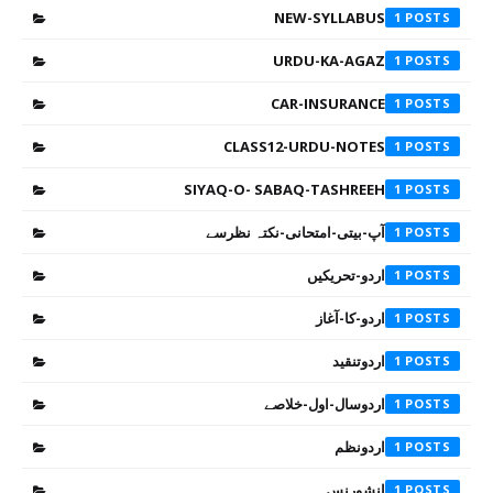
NEW-SYLLABUS
1
URDU-KA-AGAZ
1
CAR-INSURANCE
1
CLASS12-URDU-NOTES
1
SIYAQ-O- SABAQ-TASHREEH
1
آپ-بیتی-امتحانی-نکتہ نظرسے
1
اردو-تحریکیں
1
اردو-کا-آغاز
1
اردوتنقید
1
اردوسال-اول-خلاصے
1
اردونظم
1
انشورنس
1