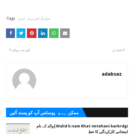
میٹرک-انٹر-پرچہ-اردو
Tags:
جدید تر
اس سے پرانی
adabsaz
ممکن ہے یہ پوسٹس آپ کو پسند آئیں
Walid k nam Khat imtehani karkrdgi|والد کے نام
امتحانی کارکردگی کا خط