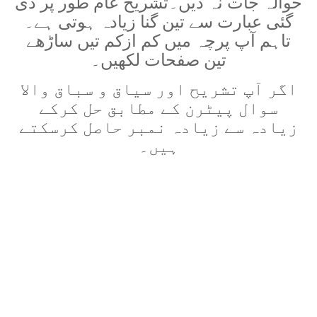
حوالہ جات نہ دیں۔تشریح عام طور پر دی
گئی عبارت سے تین گنا زیادہ ہوتی ہے۔
تاہم آپ پرچہ میں کم ازکم تیں ساڑھے
تین صفحات لکھیں۔
اگر آپ تشریح اور سیاق و سباق والا
سوال پیٹرن کے مطابق حل کرکے
زیادہ سے زیادہ نمبر حاصل کرسکتے
ہیں۔