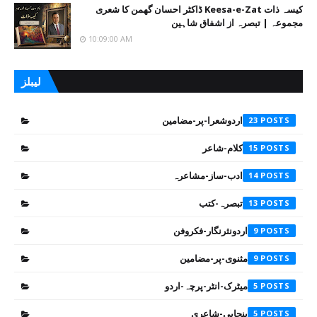
کیسہ ذات Keesa-e-Zat ڈاکٹر احسان گھمن کا شعری
مجموعہ | تبصرہ از اشفاق شاہین
10:09:00 AM
لیبلز
اردوشعرا-پر-مضامین
23
کلام-شاعر
15
ادب-ساز-مشاعرہ
14
تبصرہ-کتب
13
اردونثرنگار-فکروفن
9
مثنوی-پر-مضامین
9
میٹرک-انٹر-پرچہ-اردو
5
پنجابی-شاعری
5