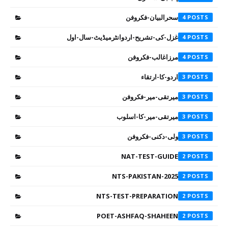
سحرالبیان-فکروفن
4
غزل-کی-تشریح-اردوانٹرمیڈیٹ-سال-اول
4
مرزاغالب-فکروفن
4
اردو-کا-ارتقاء
3
میرتقی-میر-فکروفن
3
میرتقی-میر-کا-اسلوب
3
ولی-دکنی-فکروفن
3
NAT-TEST-GUIDE
2
NTS-PAKISTAN-2025
2
NTS-TEST-PREPARATION
2
POET-ASHFAQ-SHAHEEN
2