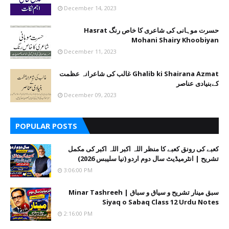
December 14, 2023
حسرت موہانی کی شاعری کا خاص رنگ Hasrat
Mohani Shairy Khoobiyan
December 11, 2023
Ghalib ki Shairana Azmat غالب کی شاعرانہ عظمت
کےبنیادی عناصر
December 09, 2023
POPULAR POSTS
کعبے کی رونق کعبے کا منظر اللہ اکبر اللہ اکبر کی مکمل
تشریح | انٹرمیڈیٹ سال دوم اردو (نیا سلیبس 2026)
3:06:00 PM
سبق مینار تشریح و سیاق و سباق | Minar Tashreeh
Siyaq o Sabaq Class 12 Urdu Notes
2:16:00 PM