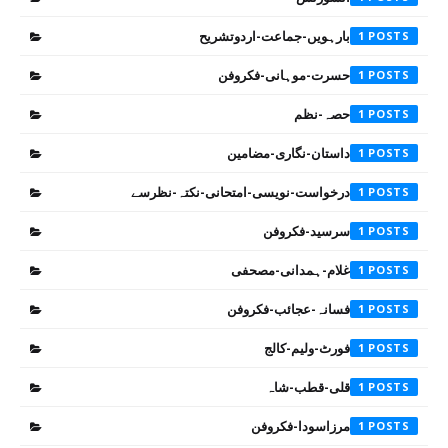
بارہویں-جماعت-اردوتشریح
1
حسرت-موہانی-فکروفن
1
حصہ-نظم
1
داستان-نگاری-مضامین
1
درخواست-نویسی-امتحانی-نکتہ-نظرسے
1
سرسید-فکروفن
1
غلام-ہمدانی-مصحفی
1
فسانہ-عجائب-فکروفن
1
فورٹ-ولیم-کالج
1
قلی-قطب-شاہ
1
مرزاسودا-فکروفن
1