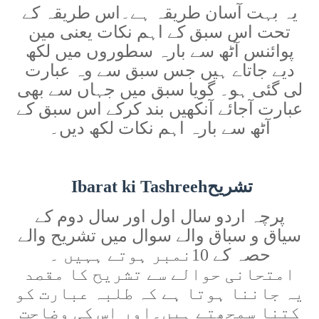
یہ بہت آسان طریقہ ہے۔اس طریقہ کے
تحت اس سبق کے اہم نکات یعنی مین
پوائنس آٹھ سے بارہ سطوروں میں لکھ
دیے جاتاے ہیں جس سبق سے وہ عبارت
لی گئی ہو۔ گویا سبق میں جہاں سے بھی
عبارت آجائے آنکھیں بند کرکے اس سبق کے
آٹھ سے بارہ اہم نکات لکھ دیں۔
تشریح
Ibarat ki Tashreeh
پرچہ اردو سال اول اور سال دوم کے
سیاق و سباق والے سوال میں تشریح والے
حصہ کے 10نمبر ہوتے ہہیں ۔
امتحانی حوالے سے تشریح کا مقصد
یہ جاننا ہوتا ہے کہ طلبہ عبارت کو
کتنا سمجھتے ہیں۔اور اس کی وضاحت