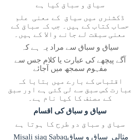
سیاق و سباق کیا ہے
ڈکشنری میں سیاق کے معنی علم
حساب کتاب کے ہیں۔ جب کہ سباق کے
معنی سبقت لے جانے والا کے ہیں۔
سیاق و سباق سے مراد یہ ہے کہ
آگے پیچھے کی عبارت یا کلام جس سے
مفہوم سمجھ میں آجائے
اقتباس کے بارے میں بتابا کہ
عبارت کس سبق سے لی گئی ہے اور سبق
کے مصنف کا کیا نام ہے۔
سیاق و سباق کی اقسام
سیاق و سباق دو طرح کا ہوتا ہے
مثالی سیاق و سباق
Misali siaq Sabaq