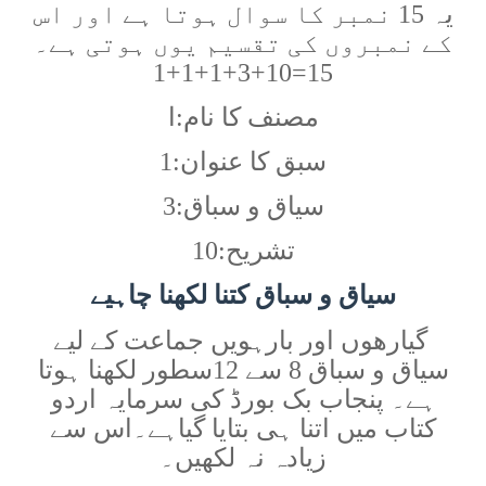
یہ 15 نمبر کا سوال ہوتا ہے اور اس
کے نمبروں کی تقسیم یوں ہوتی ہے۔
1+1+1+3+10=15
مصنف کا نام:ا
سبق کا عنوان:1
سیاق و سباق:3
تشریح:10
سیاق و سباق کتنا لکھنا چاہیے
گیارھوں اور بارہویں جماعت کے لیے
سیاق و سباق 8 سے 12سطور لکھنا ہوتا
ہے۔ پنجاب بک بورڈ کی سرمایہ اردو
کتاب میں اتنا ہی بتایا گیاہے۔اس سے
زیادہ نہ لکھیں۔