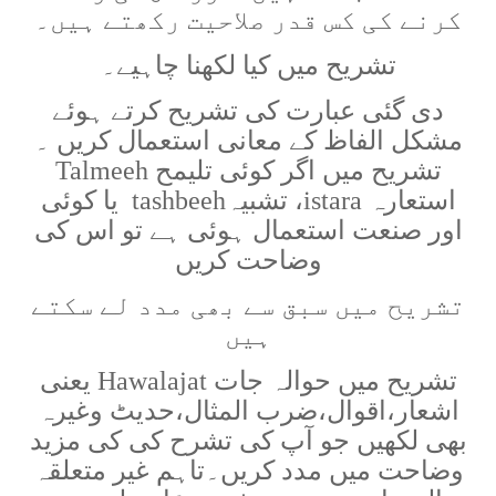
کرنے کی کس قدر صلاحیت رکھتے ہیں۔
تشریح میں کیا لکھنا چاہیے۔
دی گئی عبارت کی تشریح کرتے ہوئے
مشکل الفاظ کے معانی استعمال کریں ۔
تشریح میں اگر کوئی تلیمح
Talmeeh
استعارہ
istara
، تشبیہ
tashbeeh
یا کوئی
اور صنعت استعمال ہوئی ہے تو اس کی
وضاحت کریں
تشریح میں سبق سے بھی مدد لے سکتے
ہیں
تشریح میں حوالہ جات
Hawalajat
یعنی
اشعار،اقوال،ضرب المثال،حدیٹ وغیرہ
بھی لکھیں جو آپ کی تشرح کی کی مزید
وضاحت میں مدد کریں۔تاہم غیر متعلقہ