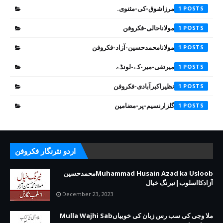
مرزاشوق-کی-مثنوی.
1
مولاناحالی-فکروفن
1
مولانامحمدحسین-آزاد-فکروفن
1
میرتقی-میر-کے-لونڈے
1
نظیراکبرآبادی-فکروفن
1
گلزارنسیم-پر-مضامین
1
اردو نثرنگار فکروفن
Muhammad Husain Azad ka Usloobمحمدحسین
آزادکااسلوب|نیرنگ خیال
December 23, 2023
ملا وجی کی سب رس زبان کی خوبیاںMulla Wajhi Sab