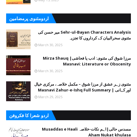
اردومثنوی پرمضامین
Sehr-ul-Bayan Characters Analysis میر حسن کی
مثنوی سحرالبیان کے کرداروں کا تجزیہ
March 30, 2025
مرزا شوق کی مثنوی: ادب یا فحاشی| Mirza Shauq
Masnavi: Literature or Obscenity
March 30, 2025
مثنوی زہر عشق از مرزا شوق – مکمل خلاصہ، مرکزی خیال
اور کہانی | Masnavi Zahur-e-Ishq Full Summary
March 29, 2025
اردو شعرا کا فکروفن
مسدس حالی|اہم نکات-خلاصہ Musaddas e Haali
Aham Nukat khulasa