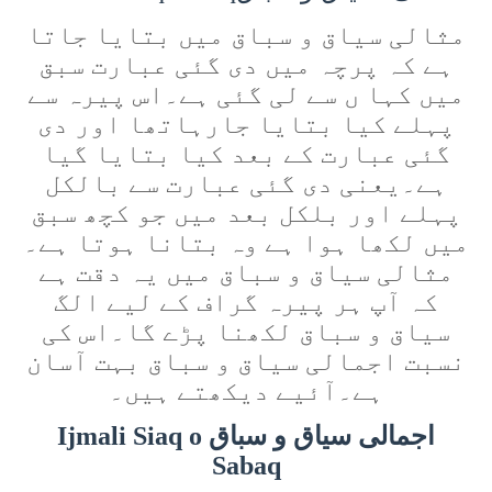
مثالی سیاق و سباق میں بتایا جاتا
ہے کہ پرچہ میں دی گئی عبارت سبق
میں کہا ں سے لی گئی ہے۔اس پیرہ سے
پہلے کیا بتایا جارہاتھا اور دی
گئی عبارت کے بعد کیا بتایا گیا
ہے۔یعنی دی گئی عبارت سے بالکل
پہلے اور بلکل بعد میں جو کچھ سبق
میں لکھا ہوا ہے وہ بتانا ہوتا ہے۔
مثالی سیاق و سباق میں یہ دقت ہے
کہ آپ ہر پیرہ گراف کے لیے الگ
سیاق و سباق لکھنا پڑے گا۔اس کی
نسبت اجمالی سیاق و سباق بہت آسان
ہے۔آئیے دیکھتے ہیں۔
اجمالی سیاق و سباق
Ijmali Siaq o
Sabaq