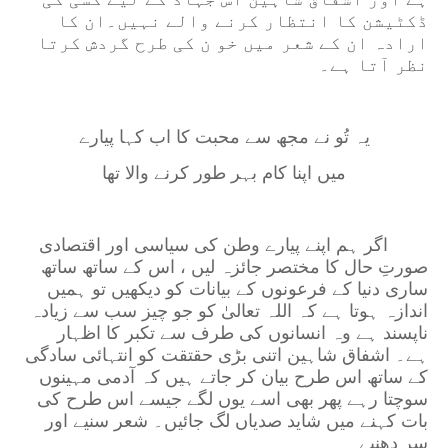
ڈکٹیشن کا انتظار کرنے والے نہیں۔ان کا
ارادہ ان کے شعر میں خو ن کی طرح
گردش کرتا
نظر آتا ہے۔
یہ تُو نے مجھ سے محبت کا اب کہا پیارے
میں اپنا کام بہر طور کرنے والا تھا
اگر ہم اپنے پیارے وطن کی سیاسی اور اقتصادی
صورتِ حال کا مختصر جائزہ لیں ، اس کے ساتھ ساتھ
ساری دنیا کے فرعونوں کے بیانات کو دیکھیں تو ہمیں
اندازہ ہوتا ہے کہ اللہ تعالیٰ کو جو چیز سب سے زیادہ
ناپسند ہے وہ انسانوں کی طرف سے تکبر کا اظہار
ہے۔ اشفاق شاہین اتنی بڑی حقتقت کو انتہائی سادگی
کے ساتھ اس طرح بیان کر جاتے ہیں کہ آدمی مہینوں
سوچتا رہے پھر بھی اسے یوں لگے جیسے اس طرح کی
بات کہنے میں شاید صدیاں لگ جائیں۔ شعر سنیے اور
سر دھنیے۔