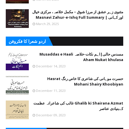
مثنوی زہر عشق از مرزا شوق – مکمل خلاصہ، مرکزی خیال
اور کہانی | Masnavi Zahur-e-Ishq Full Summary
March 29, 2025
اردو شعرا کا فکروفن
مسدس حالی|اہم نکات-خلاصہ Musaddas e Haali
Aham Nukat khulasa
December 14, 2023
حسرت موہانی کی شاعری کا خاص رنگ Hasrat
Mohani Shairy Khoobiyan
December 11, 2023
Ghalib ki Shairana Azmat غالب کی شاعرانہ عظمت
کےبنیادی عناصر
December 09, 2023