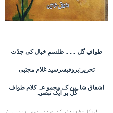
طوافِ گل ۔۔۔ طلسمِ خیال کی جدّت
تحریر:پروفیسرسید غلام مجتبی
اشفاق شاہین کے مجمو عہ کلام طواف
گل پر ایک تبصرہ
آج کل سطح بینی کے اس دور میں اردو زبان