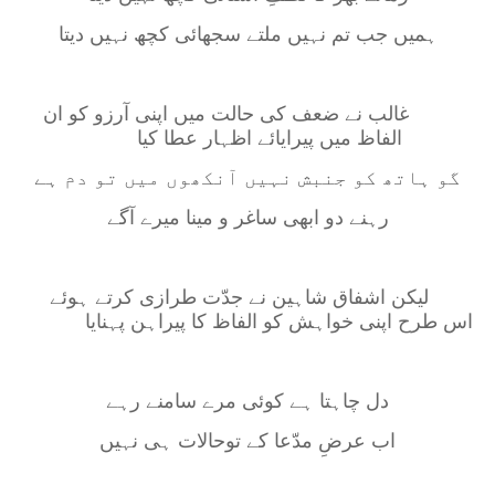
ہمیں جب تم نہیں ملتے سجھائی کچھ نہیں دیتا
غالب نے ضعف کی حالت میں اپنی آرزو کو ان
الفاظ میں پیرایائے اظہار عطا کیا
گو ہاتھ کو جنبش نہیں آنکھوں میں تو دم ہے
رہنے دو ابھی ساغر و مینا میرے آگے
لیکن اشفاق شاہین نے جدّت طرازی کرتے ہوئے
اس طرح اپنی خواہش کو الفاظ کا پیراہن پہنایا
دل چاہتا ہے کوئی مرے سامنے رہے
اب عرضِ مدّعا کے توحالات ہی نہیں