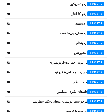
اردو-تحریکیں
1
اردو-کا-آغاز
1
اردوتنقید
1
اردوسال-اول-خلاصے
1
اردونظم
1
انشورنس
1
بارہویں-جماعت-اردوتشریح
1
حسرت-موہانی-فکروفن
1
حصہ-نظم
1
داستان-نگاری-مضامین
1
درخواست-نویسی-امتحانی-نکتہ-نظرسے
1
سرسید-فکروفن
1