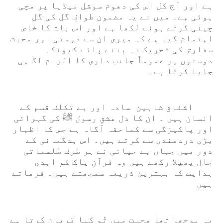
ہے اور آج کل اس کی دھوم سوشل میڈیا پر مچی
ہوئی ہے۔ میں نے یہ مضمون طوافِ گل کی گل
چینی کرتے ہوئے لکھا ہے اور اس بات کا خاص
اہتمام کیا ہے کہ میری ان سے دوستی اور محبت
سفارش کی تحریک نہ بننے پائے کیونکہ
دوستوں پر عموماً جانب داری کا الزام لگ ہی
جایا کرتا ہے۔
اشفاق شاہین سادہ اور بے تکلف قسم کے
انسان ہیں ۔ ان کا دل عشقِ رسول ﷺ کی گہرائی
اور پاکیزگی سے کماحقہ آگاہ ہے جس کا اظہار
بڑی دردمندی سے کرتے ہیں۔ اس بدگمانی کے
دور میں جہاں بے حیائی نے ہر طرف طلسماتی
جال پھیلا رکھے ہیں
وہ
قرآنِ پاک کو ابدی
ہدایت کا بہترین ذریعہ سمجھتے ہیں۔ فرماتے
ہیں
یہ پوچھا تھا محبت میں تُو کیا قربان کرتا ہے