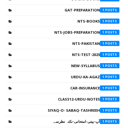
GAT-PREPARATION
1
NTS-BOOKS
1
NTS-JOBS-PREPARATION
1
NTS-PAKISTAN
1
NTS-TEST-2025
1
NEW-SYLLABUS
1
URDU-KA-AGAZ
1
CAR-INSURANCE
1
CLASS12-URDU-NOTES
1
SIYAQ-O- SABAQ-TASHREEH
1
آپ-بیتی-امتحانی-نکتہ نظرسے
1