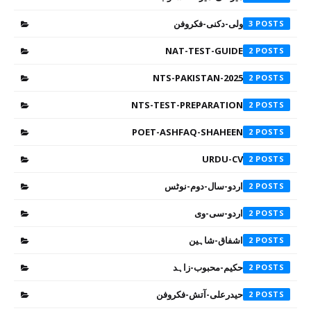
ولی-دکنی-فکروفن
3
NAT-TEST-GUIDE
2
NTS-PAKISTAN-2025
2
NTS-TEST-PREPARATION
2
POET-ASHFAQ-SHAHEEN
2
URDU-CV
2
اردو-سال-دوم-نوٹس
2
اردو-سی-وی
2
اشفاق-شاہین
2
حکیم-محبوب-زاہد
2
حیدرعلی-آتش-فکروفن
2