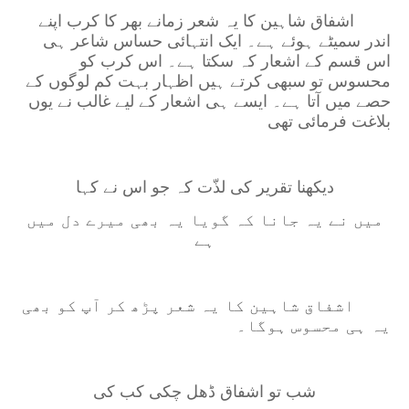
اشفاق شاہین کا یہ شعر زمانے بھر کا کرب اپنے
اندر سمیٹے ہوئے ہے۔ ایک انتہائی حساس شاعر ہی
اس قسم کے اشعار کہ سکتا ہے۔ اس کرب کو
محسوس تو سبھی کرتے ہیں اظہار بہت کم لوگوں کے
حصے میں آتا ہے۔ ایسے ہی اشعار کے لیے غالب نے یوں
بلاغت فرمائی تھی
دیکھنا تقریر کی لذّت کہ جو اس نے کہا
میں نے یہ جانا کہ گویا یہ بھی میرے دل میں
ہے
اشفاق شاہین کا یہ شعر پڑھ کر آپ کو بھی
یہ ہی محسوس ہوگا۔
شب تو اشفاق ڈھل چکی کب کی