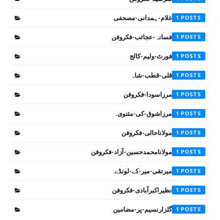
غلام-ہمدانی-مصحفی
1
فسانہ-عجائب-فکروفن
1
فورٹ-ولیم-کالج
1
قلی-قطب-شاہ
1
مرزاسودا-فکروفن
1
مرزاشوق-کی-مثنوی.
1
مولاناحالی-فکروفن
1
مولانامحمدحسین-آزاد-فکروفن
1
میرتقی-میر-کے-لونڈے
1
نظیراکبرآبادی-فکروفن
1
گلزارنسیم-پر-مضامین
1