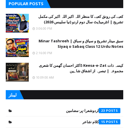
POPULAR POSTS
کعبے کی رونق کعبے کا منظر اللہ اکبر اللہ اکبر کی مکمل
تشریح | انٹرمیڈیٹ سال دوم اردو (نیا سلیبس 2026)
3:06:00 PM
سبق مینار تشریح و سیاق و سباق | Minar Tashreeh
Siyaq o Sabaq Class 12 Urdu Notes
2:16:00 PM
کیسہ ذات Keesa-e-Zat ڈاکٹر احسان گھمن کا شعری
مجموعہ | تبصرہ از اشفاق شاہین
10:09:00 AM
لیبلز
اردوشعرا-پر-مضامین
23
کلام-شاعر
15