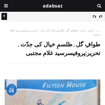
adabsaz
ہوم
تبصرہ-کتب
طوافِ گل۔طلسمِ خیال کی جدّت۔تحریر:پروفیسرسید غلام
مجتبی
طوافِ گل۔طلسمِ خیال کی جدّت۔
تحریر:پروفیسرسید غلام مجتبی