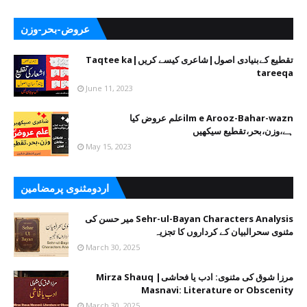
عروض-بحر-وزن
تقطیع کےبنیادی اصول|شاعری کیسے کریں|Taqtee ka
tareeqa
June 11, 2023
ilm e Arooz-Bahar-waznعلم عروض کیا
ہے،وزن،بحر،تقطیع سیکھیں
May 15, 2023
اردومثنوی پرمضامین
Sehr-ul-Bayan Characters Analysis میر حسن کی
مثنوی سحرالبیان کے کرداروں کا تجزیہ
March 30, 2025
مرزا شوق کی مثنوی: ادب یا فحاشی| Mirza Shauq
Masnavi: Literature or Obscenity
March 30, 2025