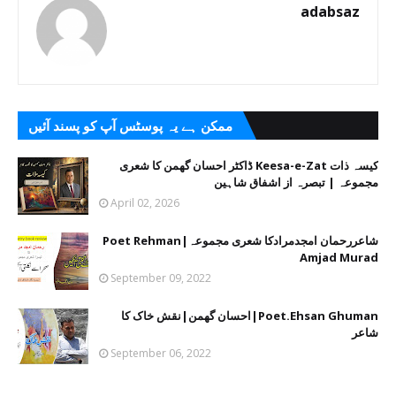
adabsaz
ممکن ہے یہ پوسٹس آپ کو پسند آئیں
کیسہ ذات Keesa-e-Zat ڈاکٹر احسان گھمن کا شعری
مجموعہ | تبصرہ از اشفاق شاہین
April 02, 2026
شاعررحمان امجدمرادکا شعری مجموعہ|Poet Rehman
Amjad Murad
September 09, 2022
Poet.Ehsan Ghuman|احسان گھمن|نقش خاک کا
شاعر
September 06, 2022