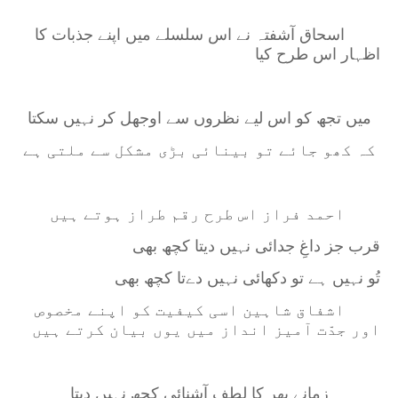
اسحاق آشفتہ نے اس سلسلے میں اپنے جذبات کا
اظہار اس طرح کیا
میں تجھ کو اس لیے نظروں سے اوجھل کر نہیں سکتا
کہ کھو جائے تو بینائی بڑی مشکل سے ملتی ہے
احمد فراز اس طرح رقم طراز ہوتے ہیں
قرب جز داغِ جدائی نہیں دیتا کچھ بھی
تُو نہیں ہے تو دکھائی نہیں دےتا کچھ بھی
اشفاق شاہین اسی کیفیت کو اپنے مخصوص
اور جدّت آمیز انداز میں یوں بیان کرتے ہیں
زمانے بھر کا لطفِ آشنائی کچھ نہیں دیتا