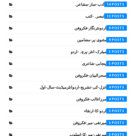
ادب-ساز-مشاعرہ
14
تبصرہ-کتب
13
اردونثرنگار-فکروفن
9
مثنوی-پر-مضامین
9
میٹرک-انٹر-پرچہ-اردو
5
پنجابی-شاعری
5
سحرالبیان-فکروفن
4
غزل-کی-تشریح-اردوانٹرمیڈیٹ-سال-اول
4
مرزاغالب-فکروفن
4
اردو-کا-ارتقاء
3
میرتقی-میر-فکروفن
3
میرتقی-میر-کا-اسلوب
3