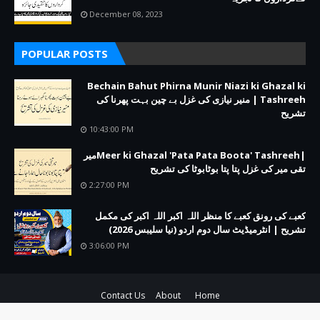
December 08, 2023
POPULAR POSTS
Bechain Bahut Phirna Munir Niazi ki Ghazal ki
Tashreeh | منیر نیازی کی غزل بے چین بہت پھرنا کی
تشریح
10:43:00 PM
|Meer ki Ghazal 'Pata Pata Boota' Tashreehمیر
تقی میر کی غزل پتا پتا بوٹابوٹا کی تشریح
2:27:00 PM
کعبے کی رونق کعبے کا منظر اللہ اکبر اللہ اکبر کی مکمل
تشریح | انٹرمیڈیٹ سال دوم اردو (نیا سلیبس 2026)
3:06:00 PM
Contact Us
About
Home
Copyright ©
2026
adabsaz