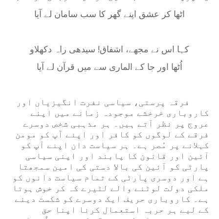
اٹھا کر عشق اپنے گھر کا سب سامان لے آیا
کہا اس نے مجھے، اشفاق! سیدھی راہ دکھلاو
اُٹھا اور جا کے الماری سے میں قرآن لے آیا
فرقہ پرستی، سیاسی نفرت انگیزیاں اور
کاروباری خرخشے موجودہ زمانے میں اپنے
عروج پر نظر آتے ہیں۔ ہر مذہبی شخص دوسرے
فرقے کے لوگوں کو کافر اور اپنے آپ کو مومن
کہلانے پر مُصر ہے۔ ہر سیاست دان اپنے آپ کو
آئین اور قانون کا پابند اور اپنی سیاسی
پارٹی کو آئین کی بالا دستی کی امین سمجھتا
ہے اور دوسری پارٹی کے تمام سیاست دانوں کو
ملکی دولت لوٹنے والے لٹیرے کہ کر خوش ہوتا
ہے۔ کاروباری حریف ایک دوسرے کو شکست دینے
کے لیے ہر حربہ استعمال کرنا اپنا حق