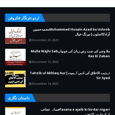
اردو نثرنگار فکروفن
Muhammad Husain Azad ka Usloobمحمدحسین
آزادکااسلوب|نیرنگ خیال
December 23, 2023
ملا وجی کی سب رس زبان کی خوبیاںMulla Wajhi Sab
Ras Ki Zaban
December 13, 2023
تہذیب الاخلاق کی ادبی اہمیت|Tahzib ul Akhlaq Aur
Sir Syed
December 14, 2022
داستان نگاری
fasana e ajaib ki kirdar nigariفسانہ عجائب
کےکرداروں کا تجزیہ