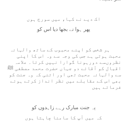
اک دیے نے کہا، میں سورج ہوں
پھر ہوا نے بجھا دیا اس کو
ہر شخص کو اپنے محبوب کے ساتھ والہانہ
محبت ہوتی ہے جس کی وجہ سے وہ اس کا اپنی
نظروں
سے
دورہونا گوارا نہیں کرتا۔ علامہ
اقبال کو آقائے دو جہاں حضرت محمد مصطفی ﷺ
سے والہانہ محبت تھی اور اتنی کہ وہ جنت کو
بھی اس کے مقابلے میں نظر انداز کرتے ہوئے
فرماتے ہیں
یہ جنت مبارک رہے زاہدوں کو
کہ میں آپ کا سامنا چاہتا ہوں