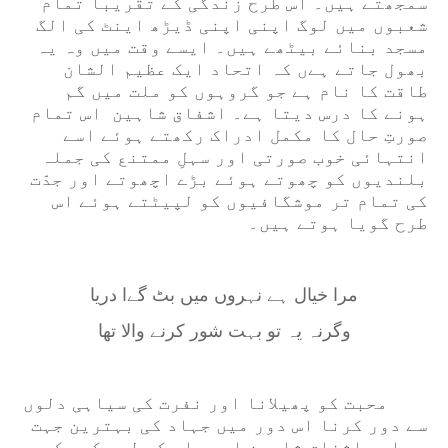
سمجھتے ہیں۔ اس طرح زندگی کے تقریباً تمام
شعبوں میں لوگ اپنی اپنی ڈیڑھ اینٹ کی الگ
مسجد بنائے بیٹھے ہیں۔ ایسے وقت میں وہ یہ
بھول جاتے ہےں کہ اتحاد ایک عظیم الشان
طاقت کا نام ہے جو گروہوں کو ملت میں گم
ہونے کا درس دیتا ہے۔ اشفاق شاہین اس تمام
صورتِ حال کا مکمل ادراک رکھتے ہوئے اسے
انتہائی خوب صورتی اور سہلِ ممتنع کی جملہ
بلندیوں کو چھوتے ہوئے بڑے اچھوتے اور جدّت
کی تمام تر موشگافیوں کو لپیٹتے ہوئے اس
طرح گویا ہوتے ہیں۔
مرا خیال ہے نہروں میں بٹ گےا دریا
وگرنہ یہ تو بہت شور کرنے والا تھا
محبت کو پھیلانا اور نفرت کی سیاہی دلوں
سے دور کرنا اس دور میں جہاد کی بہترین جہت
ہے اور اشفاق شاہین اس جہاد کے لیے کسی کی