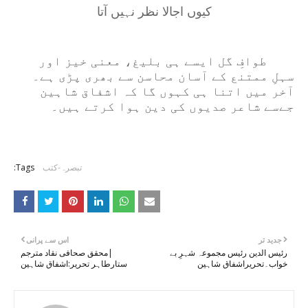
کیوں اجالا نظر نہیں آتا
طوافِ گل ایسے ہی بلیغ، معنی خیز اور
سہلِ ممتنع کے آسان محاسن سے بھری پڑی ہے۔
آخر میں اتنا ہی
کہوں گا کہ اشفاق شاہین
جےسے شاعر صدیوں کی دین ہوا کرتے ہیں
۔
تبصرہ-کتب
Tags:
جدید تر
اس سے پرانی
رئیس الدین رئیس مجموعہ شہرِ بے
|محقق صحافی نقاد مترجم
خواب۔تحریراشفاق شاہین
ستارطاہر تحریر:اشفاق شاہین