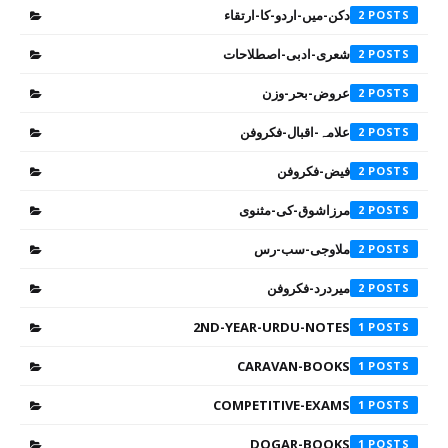
دکن-میں-اردو-کا-ارتقاء
2
شعری-ادبی-اصطلاحات
2
عروض-بحر-وزن
2
علامہ-اقبال-فکروفن
2
فیض-فکروفن
2
مرزاشوق-کی-مثنوی
2
ملاوجی-سب-رس
2
میردرد-فکروفن
2
2ND-YEAR-URDU-NOTES
1
CARAVAN-BOOKS
1
COMPETITIVE-EXAMS
1
DOGAR-BOOKS
1