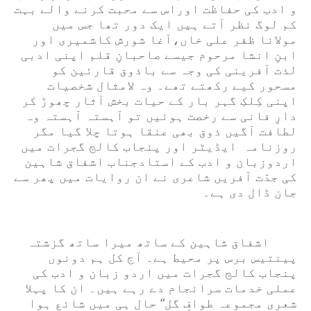
و ادب کی حفاظت اوراس سے محبت کرنے والے بہت
کم لوگ نظر آتے ہیں ایک دور تھا جس میں
مولانا ظفر علی خاں،آغا شورش کاشمیری اور
ابنِ انشا مرحوم جیسے صاحبانِ قلم اپنی ادبی
لذت آفرینی کی وجہ سے باذوق قارئین کو
مسحور کیے رکھتے تھے۔ وہ لامثال شخصیات
اپنی کِلکِ گہر بار کے حیات بخش آثار چھوڑ کر
دارِ فانی سے رخصت ہوئیں تو آہستہ آہستہ وہ
لطافت آگیں ذوق بھی عنقا ہوتا چلا گیا مگر
روزنامہ ایڈیٹر اور پنجاب کالج گجرات میں
اردوزبان و ادب کے استادجناب اشفاق شاہین
کی جدّت آفریں شاعری نے ان روایات میں پھر سے
جان ڈال دی ہے۔
اشفاق شاہین کے ساتھ میرا ساتھ گزشتہ
پینتیس برس پر محیط ہے۔ آج کل ہم دونوں
پنجاب کالج گجرات میں اردو زبان و ادب کی
عملی خدمات سرانجام دے رہے ہیں۔ ان کا پہلا
شعری مجموعہ طوافِ گل“ حال ہی میں شائع ہوا